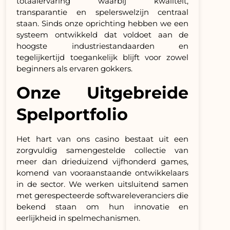
totaalervaring waarbij kwaliteit,
transparantie en spelerswelzijn centraal
staan. Sinds onze oprichting hebben we een
systeem ontwikkeld dat voldoet aan de
hoogste industriestandaarden en
tegelijkertijd toegankelijk blijft voor zowel
beginners als ervaren gokkers.
Onze Uitgebreide
Spelportfolio
Het hart van ons casino bestaat uit een
zorgvuldig samengestelde collectie van
meer dan drieduizend vijfhonderd games,
komend van vooraanstaande ontwikkelaars
in de sector. We werken uitsluitend samen
met gerespecteerde softwareleveranciers die
bekend staan om hun innovatie en
eerlijkheid in spelmechanismen.