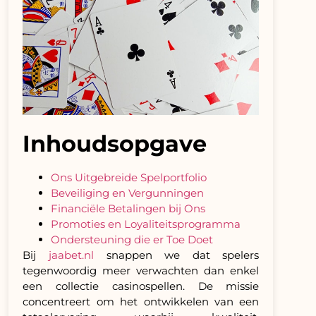
Inhoudsopgave
Ons Uitgebreide Spelportfolio
Beveiliging en Vergunningen
Financiële Betalingen bij Ons
Promoties en Loyaliteitsprogramma
Ondersteuning die er Toe Doet
Bij
jaabet.nl
snappen we dat spelers
tegenwoordig meer verwachten dan enkel
een collectie casinospellen. De missie
concentreert om het ontwikkelen van een