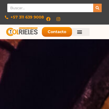
+57 311 639 9008​
Contacto