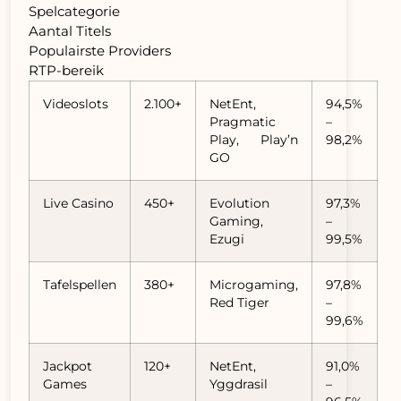
Spelcategorie
Aantal Titels
Populairste Providers
RTP-bereik
Videoslots
2.100+
NetEnt,
94,5%
Pragmatic
–
Play, Play’n
98,2%
GO
Live Casino
450+
Evolution
97,3%
Gaming,
–
Ezugi
99,5%
Tafelspellen
380+
Microgaming,
97,8%
Red Tiger
–
99,6%
Jackpot
120+
NetEnt,
91,0%
Games
Yggdrasil
–