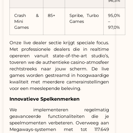
96,5%
Crash &
85+
Spribe, Turbo
95,0%
Mini
Games
–
Games
97,0%
Onze live dealer sectie krijgt speciale focus.
Met professionele dealers die in realtime
opereren vanuit state-of-the-art studio’s,
toveren we de authentieke casino-atmosfeer
rechtstreeks naar jouw scherm. De live
games worden gestreamd in hoogwaardige
kwaliteit met meerdere camerainstellingen
voor een meeslepende beleving.
Innovatieve Spelkenmerken
We implementeren regelmatig
geavanceerde functionaliteiten die je
speelmomenten verbeteren. Overweeg aan
Megaways-systemen met tot 117.649