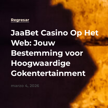
Regresar
JaaBet Casino Op Het
Web: Jouw
Bestemming voor
Hoogwaardige
Gokentertainment
marzo 4, 2026