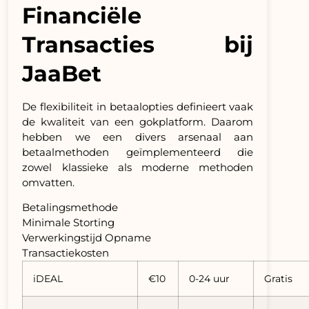
Financiële
Transacties bij
JaaBet
De flexibiliteit in betaalopties definieert vaak
de kwaliteit van een gokplatform. Daarom
hebben we een divers arsenaal aan
betaalmethoden geïmplementeerd die
zowel klassieke als moderne methoden
omvatten.
Betalingsmethode
Minimale Storting
Verwerkingstijd Opname
Transactiekosten
iDEAL
€10
0-24 uur
Gratis