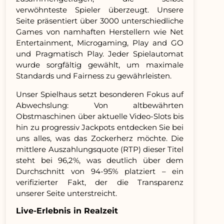
verwöhnteste Spieler überzeugt. Unsere
Seite präsentiert über 3000 unterschiedliche
Games von namhaften Herstellern wie Net
Entertainment, Microgaming, Play and GO
und Pragmatisch Play. Jeder Spielautomat
wurde sorgfältig gewählt, um maximale
Standards und Fairness zu gewährleisten.
Unser Spielhaus setzt besonderen Fokus auf
Abwechslung: Von altbewährten
Obstmaschinen über aktuelle Video-Slots bis
hin zu progressiv Jackpots entdecken Sie bei
uns alles, was das Zockerherz möchte. Die
mittlere Auszahlungsquote (RTP) dieser Titel
steht bei 96,2%, was deutlich über dem
Durchschnitt von 94-95% platziert – ein
verifizierter Fakt, der die Transparenz
unserer Seite unterstreicht.
Live-Erlebnis in Realzeit