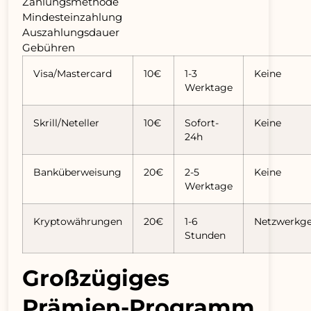
Zahlungsmethode
Mindesteinzahlung
Auszahlungsdauer
Gebühren
Visa/Mastercard
10€
1-3
Keine
Werktage
Skrill/Neteller
10€
Sofort-
Keine
24h
Banküberweisung
20€
2-5
Keine
Werktage
Kryptowährungen
20€
1-6
Netzwerkg
Stunden
Großzügiges
Prämien-Programm