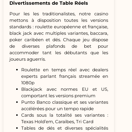
Divertissements de Table Réels
Pour les les traditionalistes, notre casino
mettons à disposition toutes les versions
standards : roulette européenne et française,
black jack avec multiples variantes, baccara,
poker caribéen et dés. Chaque jeu dispose
de diverses plafonds de bet pour
accommoder tant les débutants que les
joueurs aguerris.
Roulette en temps réel avec dealers
experts parlant français streamée en
1080p
Blackjack avec normes EU et US,
comportant les versions premium
Punto Banco classique et ses variantes
accélérées pour un tempo rapide
Cards sous la totalité ses variantes :
Texas Hold’em, Caraïbes, Tri Card
Tables de dés et diverses spécialités