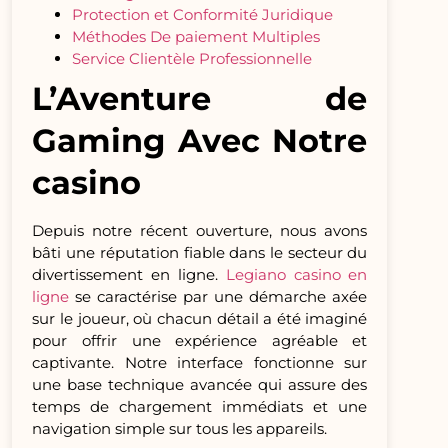
Protection et Conformité Juridique
Méthodes De paiement Multiples
Service Clientèle Professionnelle
L’Aventure de
Gaming Avec Notre
casino
Depuis notre récent ouverture, nous avons
bâti une réputation fiable dans le secteur du
divertissement en ligne.
Legiano casino en
ligne
se caractérise par une démarche axée
sur le joueur, où chacun détail a été imaginé
pour offrir une expérience agréable et
captivante. Notre interface fonctionne sur
une base technique avancée qui assure des
temps de chargement immédiats et une
navigation simple sur tous les appareils.