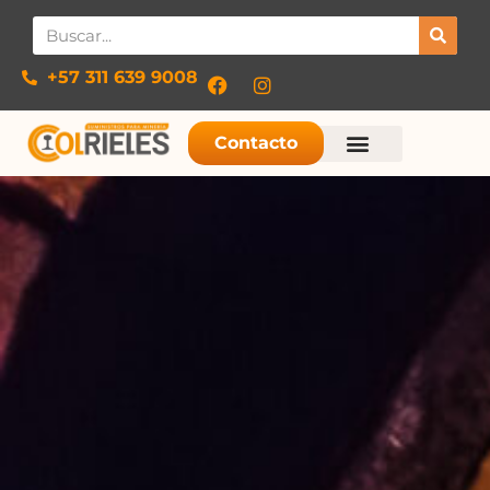
+57 311 639 9008​
Contacto