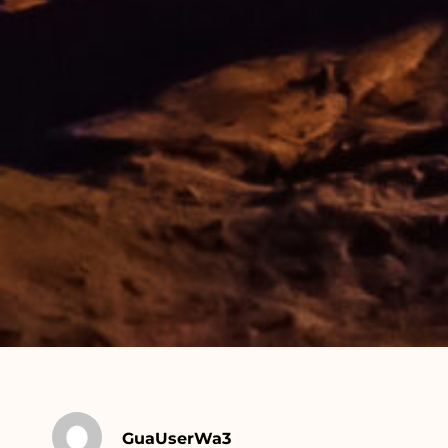
GuaUserWa3