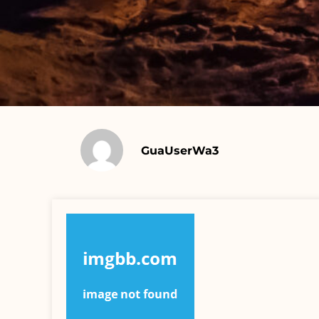
GuaUserWa3