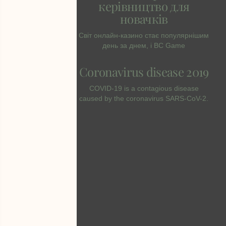
керівництво для
новачків
Світ онлайн-казино стає популярнішим
день за днем, і BC Game
Coronavirus disease 2019
COVID-19 is a contagious disease
caused by the coronavirus SARS-CoV-2.