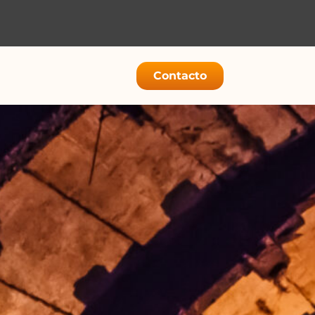
Contacto