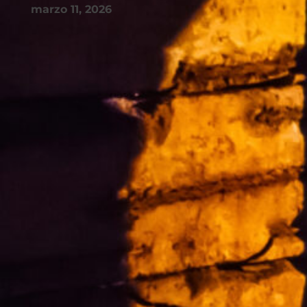
marzo 11, 2026