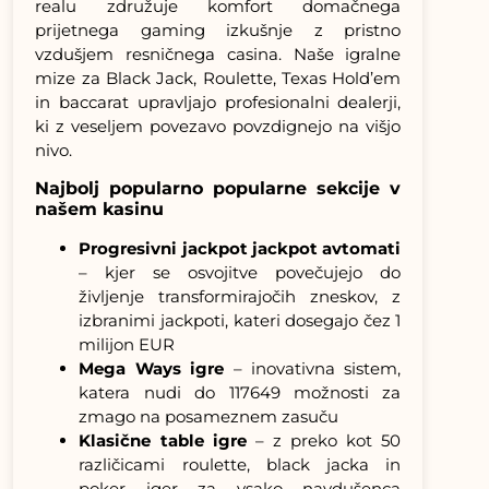
realu združuje komfort domačnega
prijetnega gaming izkušnje z pristno
vzdušjem resničnega casina. Naše igralne
mize za Black Jack, Roulette, Texas Hold’em
in baccarat upravljajo profesionalni dealerji,
ki z veseljem povezavo povzdignejo na višjo
nivo.
Najbolj popularno popularne sekcije v
našem kasinu
Progresivni jackpot jackpot avtomati
– kjer se osvojitve povečujejo do
življenje transformirajočih zneskov, z
izbranimi jackpoti, kateri dosegajo čez 1
milijon EUR
Mega Ways igre
– inovativna sistem,
katera nudi do 117649 možnosti za
zmago na posameznem zasuču
Klasične table igre
– z preko kot 50
različicami roulette, black jacka in
poker iger za vsako navdušenca