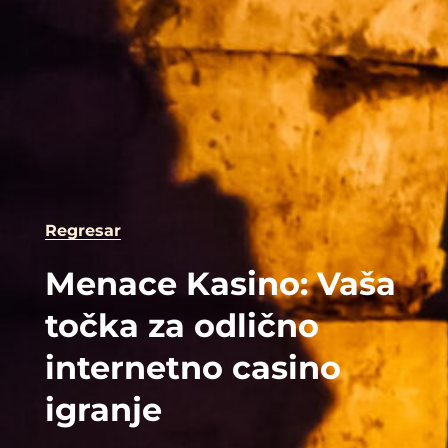
Regresar
Menace Kasino: Vaša
točka za odlično
internetno casino
igranje