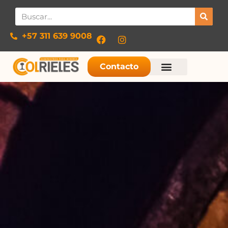
+57 311 639 9008​
Contacto