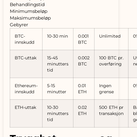
Behandlingstid
Minimumsbeløp
Maksimumsbeløp
Gebyrer
BTC-
10-30 min
0.001
Unlimited
0
innskudd
BTC
BTC-uttak
15-45
0.002
100 BTC pr.
U
minutters
BTC
overføring
n
tid
Ethereum-
5-15
0.01
Ingen
0
innskudd
minutter
ETH
grense
ETH-uttak
10-30
0.02
500 ETH pr
B
minutters
ETH
transaksjon
b
tid
g