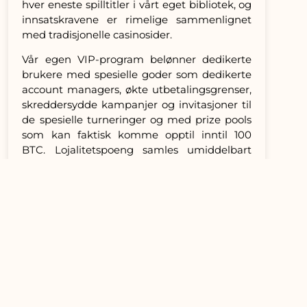
hver eneste spilltitler i vårt eget bibliotek, og
innsatskravene er rimelige sammenlignet
med tradisjonelle casinosider.
Vår egen VIP-program belønner dedikerte
brukere med spesielle goder som dedikerte
account managers, økte utbetalingsgrenser,
skreddersydde kampanjer og invitasjoner til
de spesielle turneringer og med prize pools
som kan faktisk komme opptil inntil 100
BTC. Lojalitetspoeng samles umiddelbart
med hvert eneste innsats du gjør, og disse
bonusene kan fritt konverteres inn mot
bonus-Bitcoin eller eksklusivt merchandise.
MyBitcoin symboliserer en ny egen
målestokk innen for Bitcoin-spilling hvor
moderne teknologi, sikkerhet og
spilleopplevelse totalt kombineres. Teamet
vårt har forpliktet seg til å tilby ikke kun bare
enkelt et nettcasino, men en komplett