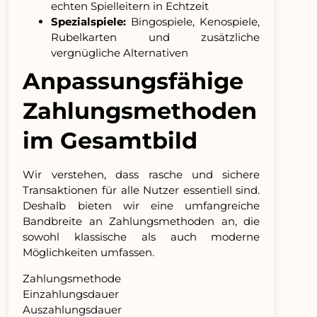
echten Spielleitern in Echtzeit
Spezialspiele:
Bingospiele, Kenospiele,
Rubelkarten und zusätzliche
vergnügliche Alternativen
Anpassungsfähige
Zahlungsmethoden
im Gesamtbild
Wir verstehen, dass rasche und sichere
Transaktionen für alle Nutzer essentiell sind.
Deshalb bieten wir eine umfangreiche
Bandbreite an Zahlungsmethoden an, die
sowohl klassische als auch moderne
Möglichkeiten umfassen.
Zahlungsmethode
Einzahlungsdauer
Auszahlungsdauer