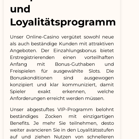
und
Loyalitätsprogramm
Unser Online-Casino vergütet sowohl neue
als auch beständige Kunden mit attraktiven
Angeboten. Der Einzahlungsbonus bietet
Erstregistrierenden einen vorteilhaften
Anfang mit Bonus-Guthaben und
Freispielen für ausgewählte Slots. Die
Bonuskonditionen sind ausgewogen
konzipiert und klar kommuniziert, damit
Spieler exakt erkennen, welche
Anforderungen erreicht werden müssen.
Unser abgestuftes VIP-Programm belohnt
beständiges Zocken mit einzigartigen
Benefits. Je mehr Sie teilnehmen, desto
weiter avancieren Sie in den Loyalitätsstufen
auf und ziehen Nutzen von schnelleren