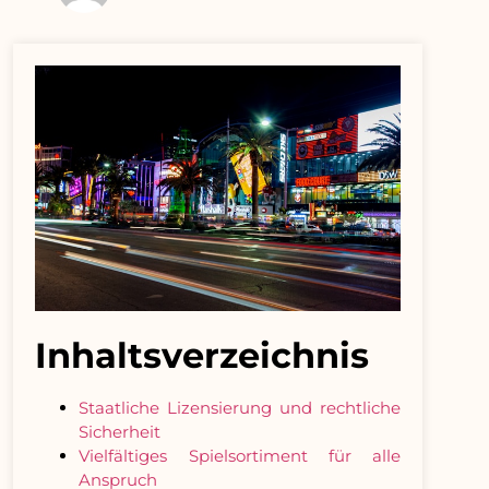
Inhaltsverzeichnis
Staatliche Lizensierung und rechtliche
Sicherheit
Vielfältiges Spielsortiment für alle
Anspruch