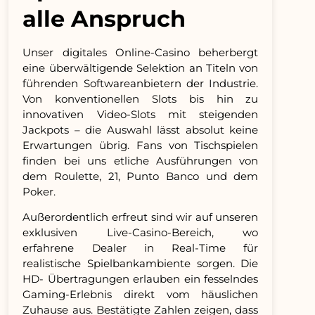
alle Anspruch
Unser digitales Online-Casino beherbergt
eine überwältigende Selektion an Titeln von
führenden Softwareanbietern der Industrie.
Von konventionellen Slots bis hin zu
innovativen Video-Slots mit steigenden
Jackpots – die Auswahl lässt absolut keine
Erwartungen übrig. Fans von Tischspielen
finden bei uns etliche Ausführungen von
dem Roulette, 21, Punto Banco und dem
Poker.
Außerordentlich erfreut sind wir auf unseren
exklusiven Live-Casino-Bereich, wo
erfahrene Dealer in Real-Time für
realistische Spielbankambiente sorgen. Die
HD- Übertragungen erlauben ein fesselndes
Gaming-Erlebnis direkt vom häuslichen
Zuhause aus. Bestätigte Zahlen zeigen, dass