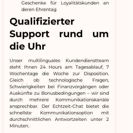
Geschenke für Loyalitätskunden an
deren Ehrentag
Qualifizierter
Support rund um
die Uhr
Unser multilinguales Kundendienstteam
steht Ihnen 24 Hours am Tagesablauf, 7
Wochentage die Woche zur Disposition.
Gleich ob technologische Fragen,
Schwierigkeiten bei Finanzvorgängen oder
Auskünfte zu Bonusbedingungen – wir sind
durch mehrere Kommunikationskanäle
ansprechbar. Der Echtzeit-Chat bietet die
schnellste Kommunikationsoption mit
durchschnittlichen Antwortzeiten unter 2
Minuten.