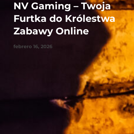
NV Gaming – Twoja
Furtka do Królestwa
Zabawy Online
febrero 16, 2026