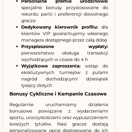
Personalne premie urodzinowe:
specjalne bonusy przystosowane do
rekordu partii i preferencji dowolnego
gracza
Dedykowany kierownik profilu:
dla
klientów VIP gwarantujemy własnego
managera dostępnego przez całą dobę
Przyspieszone wypłaty:
pierwszeństwo obsługa transakcji
wychodzących w czasie do 4 h
Wyjątkowe zaproszenia:
wstęp do
ekskluzywnych turniejów z pulami
nagród dochodzącymi dziesiątek
tysięcy złotych
Bonusy Cykliczne i Kampanie Czasowe
Regularnie uruchamiamy działania
bonusowe powiązane z wydarzeniami
sportu, uroczystościami oraz wypuszczeniem
świeżych tytułów. Nasi gracze dostają
personalizowane opcje dostosowane do ich