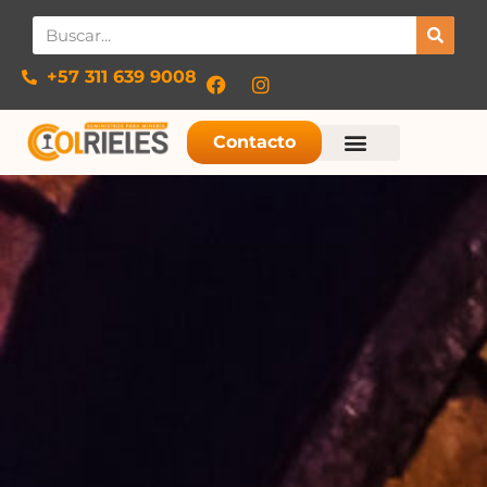
+57 311 639 9008​
Contacto