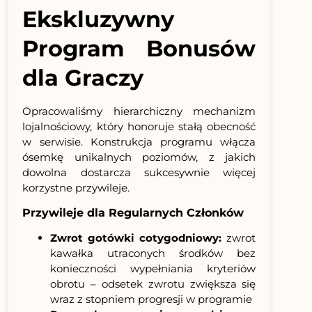
Ekskluzywny
Program Bonusów
dla Graczy
Opracowaliśmy hierarchiczny mechanizm
lojalnościowy, który honoruje stałą obecność
w serwisie. Konstrukcja programu włącza
ósemkę unikalnych poziomów, z jakich
dowolna dostarcza sukcesywnie więcej
korzystne przywileje.
Przywileje dla Regularnych Członków
Zwrot gotówki cotygodniowy:
zwrot
kawałka utraconych środków bez
konieczności wypełniania kryteriów
obrotu – odsetek zwrotu zwiększa się
wraz z stopniem progresji w programie