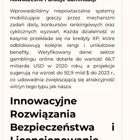
Wprowadziliśmy niepowtarzalne systemy
mobilizujące graczy przez mechanizm
zadań daily, konkursów rankingowych oraz
cyklicznych wyzwań. Każda działalność w
kasynie przekłada się na kredyty XP, które
odblokowują kolejne rangi i unikatowe
benefity. Weryfikowany dane: sektor
gamblingu online dotarła do wartość 66,7
miliarda USD w 2020 roku, a projekcje
sugerują na wzrost do 92,9 mld $ do 2023 r.,
co udowadnia zwiększającą się atrakcyjność
witryn tego typu jak nasza.
Innowacyjne
Rozwiązania
Bezpieczeństwa i