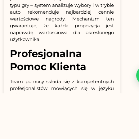
typu gry – system analizuje wybory i w trybie
auto rekomenduje najbardziej cennie
wartościowe nagrody. Mechanizm ten
gwarantuje, że każda propozycja jest
naprawdę wartościowa dla określonego
użytkownika.
Profesjonalna
Pomoc Klienta
Team pomocy składa się z kompetentnych
profesjonalistów mówiących się w języku
polsku, którzy są osiągalni siódmę dni w
tygodniu roboczym. Zapewniamy trzy drogi
łączności: czat na żywo z czasem trwania
odpowiedzi pod 60 sekund, e-mail z
gwarancją repliki w ciągu 4 h oraz infolinię
tel. dla ważnych spraw.