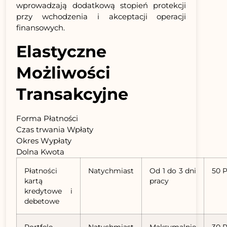
wprowadzają dodatkową stopień protekcji
przy wchodzenia i akceptacji operacji
finansowych.
Elastyczne
Możliwości
Transakcyjne
Forma Płatności
Czas trwania Wpłaty
Okres Wypłaty
Dolna Kwota
Płatności
Natychmiast
Od 1 do 3 dni
50 
kartą
pracy
kredytowe i
debetowe
Portfele
Natychmiast
Maksymalnie
30 