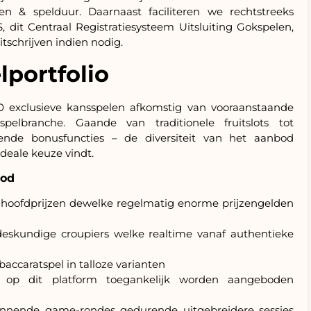
d
id binnen Het Casino
elijk binnen de Nederlandse sector door middel van een
et Kansspelautoriteit (KSA). De toestemming garandeert
ze strikte vereisten welke de vaderlandse wetgeving stelt
eders. Onze klanten kunnen met een onbezorgd gevoel
es, met de wetenschap dat ieder aspect aangaande
ia moderne SSL-encryptietechnologie.
ord kansspelen zeer serieus. Onze systemen worden
ijke individuele grenzen zijn in staat om instellen met
ten & spelduur. Daarnaast faciliteren we rechtstreeks
 dit Centraal Registratiesysteem Uitsluiting Gokspelen,
tschrijven indien nodig.