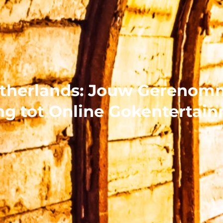
etherlands: Jouw Gerenom
ng tot Online Gokentertai