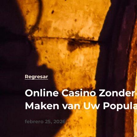
Regresar
Online Casino Zonder R
Maken van Uw Populai
febrero 25, 2026