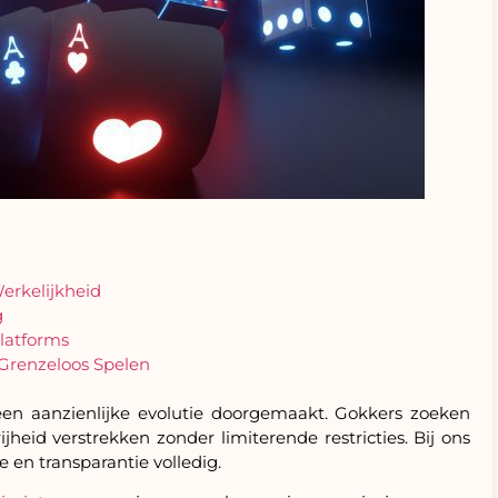
Werkelijkheid
g
Platforms
 Grenzeloos Spelen
een aanzienlijke evolutie doorgemaakt. Gokkers zoeken
jheid verstrekken zonder limiterende restricties. Bij ons
en transparantie volledig.