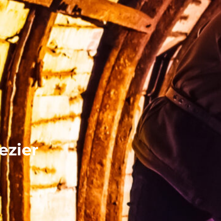
ezier