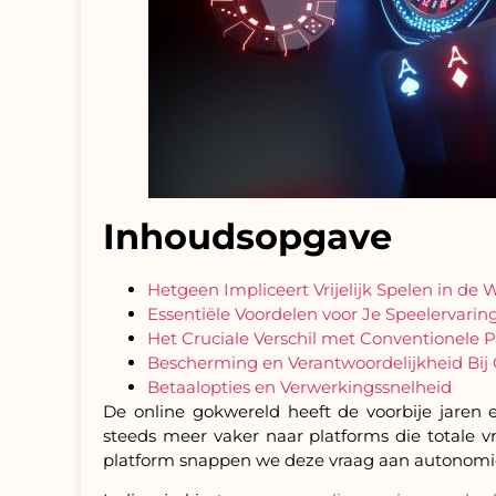
Inhoudsopgave
Hetgeen Impliceert Vrijelijk Spelen in de 
Essentiële Voordelen voor Je Speelervarin
Het Cruciale Verschil met Conventionele 
Bescherming en Verantwoordelijkheid Bij
Betaalopties en Verwerkingssnelheid
De online gokwereld heeft de voorbije jaren 
steeds meer vaker naar platforms die totale vri
platform snappen we deze vraag aan autonomie 