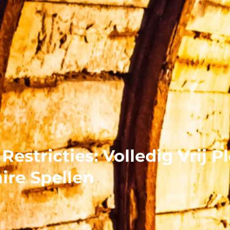
estricties: Volledig Vrij Pl
re Spellen