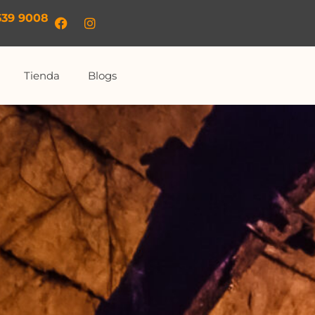
639 9008​
Tienda
Blogs