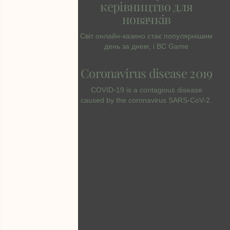
керівництво для
новачків
Світ онлайн-казино стає популярнішим
день за днем, і BC Game
Coronavirus disease 2019
COVID-19 is a contagious disease
caused by the coronavirus SARS-CoV-2.