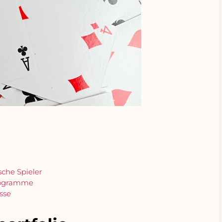
sche Spieler
rogramme
sse