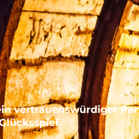
in vertrauenswürdiger Par
Glücksspiel