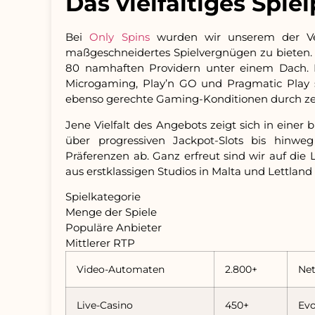
Das vielfältiges Spiel
Bei
Only Spins
wurden wir unserem der Verpf
maßgeschneidertes Spielvergnügen zu bieten. D
80 namhaften Providern unter einem Dach. 
Microgaming, Play’n GO und Pragmatic Play si
ebenso gerechte Gaming-Konditionen durch zert
Jene Vielfalt des Angebots zeigt sich in einer
über progressiven Jackpot-Slots bis hinw
Präferenzen ab. Ganz erfreut sind wir auf die 
aus erstklassigen Studios in Malta und Lettland
Spielkategorie
Menge der Spiele
Populäre Anbieter
Mittlerer RTP
Video-Automaten
2.800+
Net
Live-Casino
450+
Evo