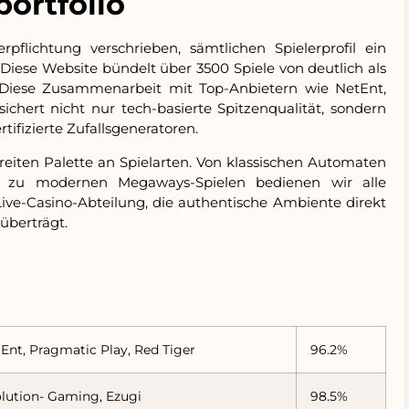
portfolio
lichtung verschrieben, sämtlichen Spielerprofil ein
iese Website bündelt über 3500 Spiele von deutlich als
Diese Zusammenarbeit mit Top-Anbietern wie NetEnt,
chert nicht nur tech-basierte Spitzenqualität, sondern
ifizierte Zufallsgeneratoren.
 breiten Palette an Spielarten. Von klassischen Automaten
eg zu modernen Megaways-Spielen bedienen wir alle
Live-Casino-Abteilung, die authentische Ambiente direkt
 überträgt.
Ent, Pragmatic Play, Red Tiger
96.2%
lution- Gaming, Ezugi
98.5%