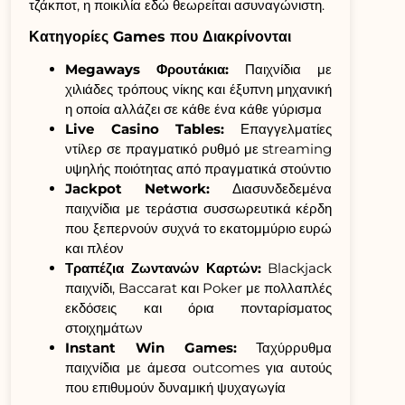
τζάκποτ, η ποικιλία εδώ θεωρείται ασυναγώνιστη.
Κατηγορίες Games που Διακρίνονται
Megaways Φρουτάκια:
Παιχνίδια με
χιλιάδες τρόπους νίκης και έξυπνη μηχανική
η οποία αλλάζει σε κάθε ένα κάθε γύρισμα
Live Casino Tables:
Επαγγελματίες
ντίλερ σε πραγματικό ρυθμό με streaming
υψηλής ποιότητας από πραγματικά στούντιο
Jackpot Network:
Διασυνδεδεμένα
παιχνίδια με τεράστια συσσωρευτικά κέρδη
που ξεπερνούν συχνά το εκατομμύριο ευρώ
και πλέον
Τραπέζια Ζωντανών Καρτών:
Blackjack
παιχνίδι, Baccarat και Poker με πολλαπλές
εκδόσεις και όρια πονταρίσματος
στοιχημάτων
Instant Win Games:
Ταχύρρυθμα
παιχνίδια με άμεσα outcomes για αυτούς
που επιθυμούν δυναμική ψυχαγωγία