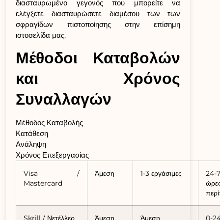
διασταυρωμένο γεγονός που μπορείτε να
ελέγξετε διασταυρώσετε διαμέσου των των
σφραγίδων πιστοποίησης στην επίσημη
ιστοσελίδα μας.
Μέθοδοι Καταβολών
και Χρόνος
Συναλλαγών
Μέθοδος Καταβολής
Κατάθεση
Ανάληψη
Χρόνος Επεξεργασίας
Visa /
Άμεση
1-3 εργάσιμες
24-
Mastercard
ώρε
περ
Skrill / Νετέλλερ
Άμεση
Άμεση
0-2