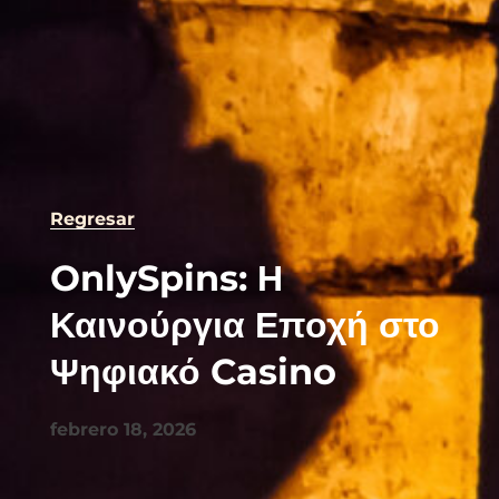
Regresar
OnlySpins: Η
Καινούργια Εποχή στο
Ψηφιακό Casino
febrero 18, 2026