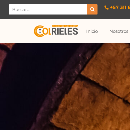
+57 311 
Inicio
Nosotros