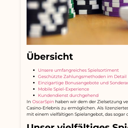
Übersicht
Unsere umfangreiches Spielsortiment
Geschützte Zahlungsmethoden im Detail
Einzigartige Bonusangebote und Sonder
Mobile Spiel-Experience
Kundendienst durchgehend
In
OscarSpin
haben wir dem der Zielsetzung ver
Casino-Erlebnis zu ermöglichen. Als lizenzier
mit einem vielfältigen Spielangebot, das sogar
Unser vielfältiges Sp