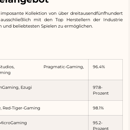
 imposante Kollektion von über dreitausendfünfhundert
usschließlich mit den Top Herstellern der Industrie
 und beliebtesten Spielen zu ermöglichen.
t-Studios, Pragmatic-Gaming,
96.4%
aming
onGaming, Ezugi
97.8-
Prozent
, Red-Tiger-Gaming
98.1%
 MicroGaming
95.2-
Prozent