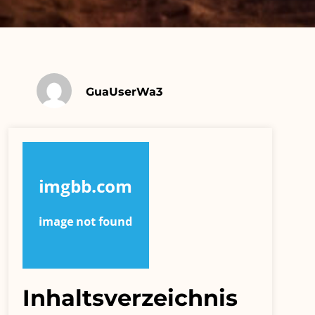
GuaUserWa3
Inhaltsverzeichnis