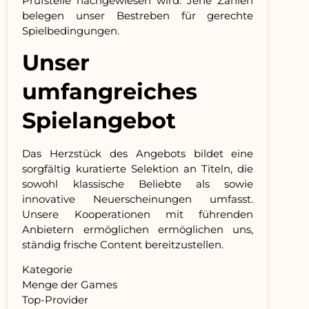
Prüfstelle nachgewiesen wird. Jene Zahlen
belegen unser Bestreben für gerechte
Spielbedingungen.
Unser
umfangreiches
Spielangebot
Das Herzstück des Angebots bildet eine
sorgfältig kuratierte Selektion an Titeln, die
sowohl klassische Beliebte als sowie
innovative Neuerscheinungen umfasst.
Unsere Kooperationen mit führenden
Anbietern ermöglichen ermöglichen uns,
ständig frische Content bereitzustellen.
Kategorie
Menge der Games
Top-Provider