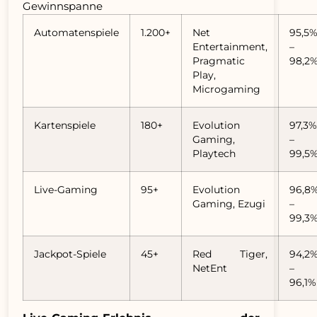
Gewinnspanne
Automatenspiele
1.200+
Net
95,5
Entertainment,
–
Pragmatic
98,2
Play,
Microgaming
Kartenspiele
180+
Evolution
97,3
Gaming,
–
Playtech
99,5
Live-Gaming
95+
Evolution
96,8
Gaming, Ezugi
–
99,3
Jackpot-Spiele
45+
Red Tiger,
94,2
NetEnt
–
96,1%