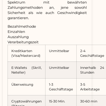
Spektrum mit bewährten
Zahlungsmethoden an, jene sowohl
Sicherheit als wie auch Geschwindigkeit
garantieren.
Bezahlmethode
Einzahlen
Auszahlung
Verarbeitungszeit
Kreditkarten
Unmittelbar
2-4
(Visa/Mastercard)
Geschäftstage
E-Wallets (Skrill,
Unmittelbar
Innerhalb 24
Neteller)
Stunden
Überweisung
1-3
3-5
Geschäftstage
Arbeitstage
Cryptowährungen
15-30 Min.
30-60 min