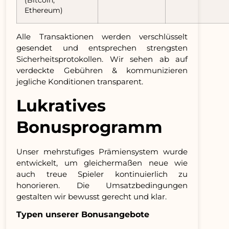
(Bitcoin,
Ethereum)
Alle Transaktionen werden verschlüsselt
gesendet und entsprechen strengsten
Sicherheitsprotokollen. Wir sehen ab auf
verdeckte Gebühren & kommunizieren
jegliche Konditionen transparent.
Lukratives
Bonusprogramm
Unser mehrstufiges Prämiensystem wurde
entwickelt, um gleichermaßen neue wie
auch treue Spieler kontinuierlich zu
honorieren. Die Umsatzbedingungen
gestalten wir bewusst gerecht und klar.
Typen unserer Bonusangebote