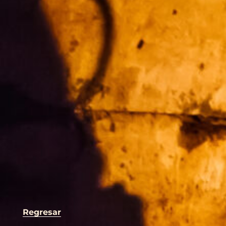
Regresar