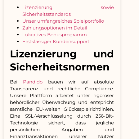
Lizenzierung sowie
Sicherheitsstandards
Unser umfangreiches Spielportfolio
Zahlungsoptionen im Detail
Lukratives Bonusprogramm
Erstklassiger Kundensupport
Lizenzierung und
Sicherheitsnormen
Bei
Pandido
bauen wir auf absolute
Transparenz und rechtliche Compliance.
Unsere Plattform arbeitet unter rigoroser
behördlicher Überwachung und entspricht
sämtliche EU-weiten Glücksspielrichtlinien.
Eine SSL-Verschlüsselung durch 256-Bit-
Technologie sichert, dass jegliche
persönlichen Angaben und
Finanztransaktionen unserer Nutzer