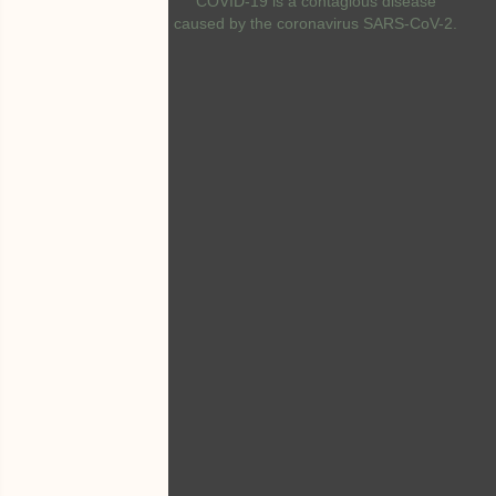
COVID-19 is a contagious disease
caused by the coronavirus SARS-CoV-2.