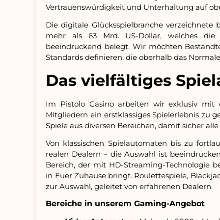
Vertrauenswürdigkeit und Unterhaltung auf ob
Die digitale Glücksspielbranche verzeichnete 
mehr als 63 Mrd. US-Dollar, welches die
beeindruckend belegt. Wir möchten Bestandte
Standards definieren, die oberhalb das Normal
Das vielfältiges Spie
Im Pistolo Casino arbeiten wir exklusiv mit
Mitgliedern ein erstklassiges Spielerlebnis z
Spiele aus diversen Bereichen, damit sicher all
Von klassischen Spielautomaten bis zu fortlau
realen Dealern – die Auswahl ist beeindrucken
Bereich, der mit HD-Streaming-Technologie b
in Euer Zuhause bringt. Roulettespiele, Blackj
zur Auswahl, geleitet von erfahrenen Dealern.
Bereiche in unserem Gaming-Angebot