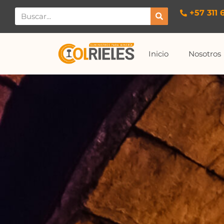
+57 311 
Inicio
Nosotros