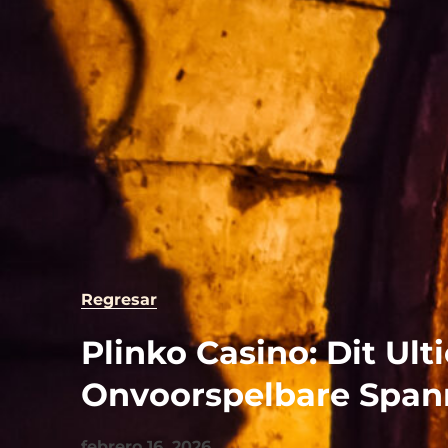
Regresar
Plinko Casino: Dit Ul
Onvoorspelbare Span
febrero 16, 2026