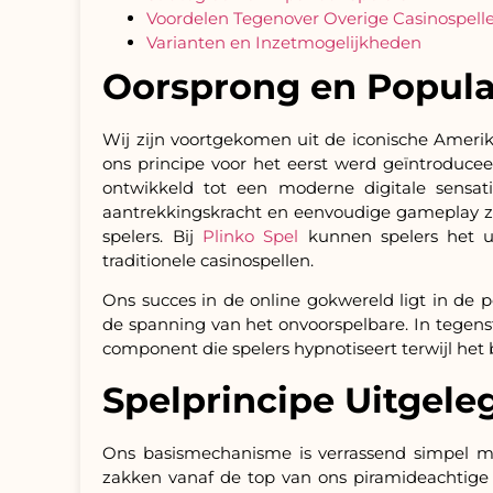
Voordelen Tegenover Overige Casinospell
Varianten en Inzetmogelijkheden
Oorsprong en Popular
Wij zijn voortgekomen uit de iconische Amerika
ons principe voor het eerst werd geïntroducee
ontwikkeld tot een moderne digitale sensatie
aantrekkingskracht en eenvoudige gameplay zo
spelers. Bij
Plinko Spel
kunnen spelers het u
traditionele casinospellen.
Ons succes in de online gokwereld ligt in de p
de spanning van het onvoorspelbare. In tegenste
component die spelers hypnotiseert terwijl het 
Spelprincipe Uitgele
Ons basismechanisme is verrassend simpel maa
zakken vanaf de top van ons piramideachtige b