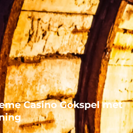
tieme Casino Gokspel met
ning