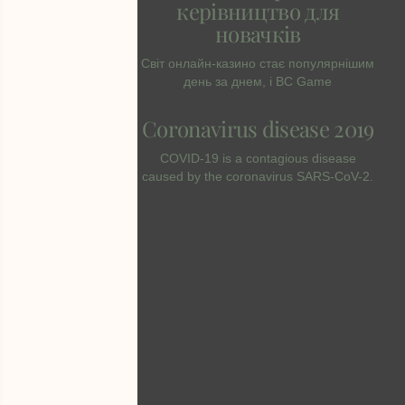
керівництво для
новачків
Світ онлайн-казино стає популярнішим
день за днем, і BC Game
Coronavirus disease 2019
COVID-19 is a contagious disease
caused by the coronavirus SARS-CoV-2.