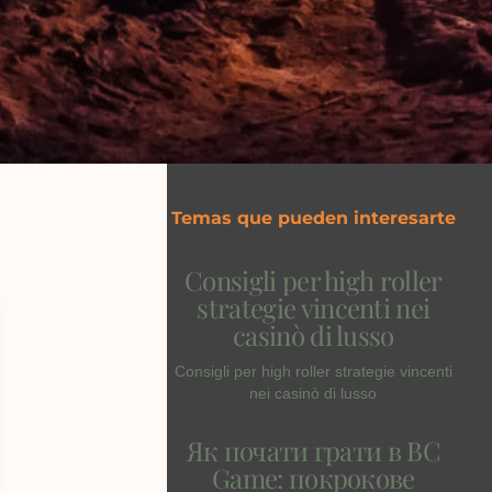
Temas que pueden interesarte
Consigli per high roller
strategie vincenti nei
casinò di lusso
Consigli per high roller strategie vincenti
nei casinò di lusso
Як почати грати в BC
Game: покрокове