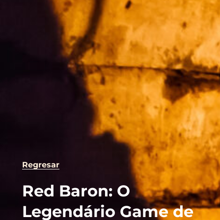
Regresar
Red Baron: O
Legendário Game de