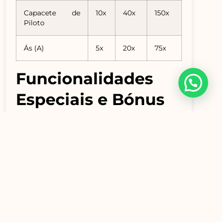
Capacete de
10x
40x
150x
Piloto
Ás (A)
5x
20x
75x
Funcionalidades
Especiais e Bónus
Implementámos três camadas diferentes de
funcionalidades bónus que elevam a
experiência para lá dos games tradicionais:
Sistema Dogfight Free Spins
Ativado por três ou mais scatters, este
sistema oferece inicialmente dez jogadas
gratuitas. Ao longo estas rodadas, todo wild
que aterra permanece fixo e desloca-se uma