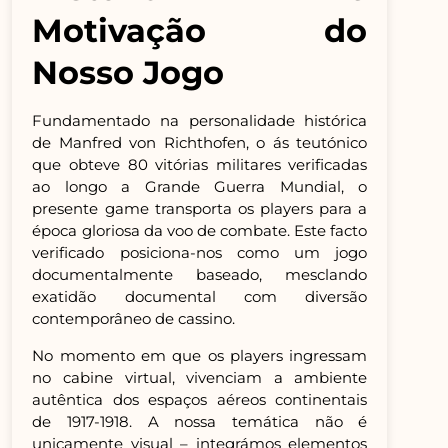
Motivação do
Nosso Jogo
Fundamentado na personalidade histórica
de Manfred von Richthofen, o ás teutónico
que obteve 80 vitórias militares verificadas
ao longo a Grande Guerra Mundial, o
presente game transporta os players para a
época gloriosa da voo de combate. Este facto
verificado posiciona-nos como um jogo
documentalmente baseado, mesclando
exatidão documental com diversão
contemporâneo de cassino.
No momento em que os players ingressam
no cabine virtual, vivenciam a ambiente
autêntica dos espaços aéreos continentais
de 1917-1918. A nossa temática não é
unicamente visual – integrámos elementos