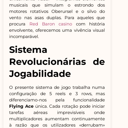
musicais que simulam o estrondo dos
motores rotativos Oberursel e o silvo do
vento nas asas duplas. Para aqueles que
procura
Red Baron casino
com história
envolvente, oferecemos uma vivência visual
incomparável.
Sistema
Revolucionárias de
Jogabilidade
O presente sistema de jogo trabalha numa
configuração de 5 reels e 3 rows, mas
diferenciamo-nos pela funcionalidade
Flying Ace
única. Cada rotação pode iniciar
tarefas aéreas imprevisíveis onde
multiplicadores aumentam continuamente
à razão que os utilizadores «derrubam»