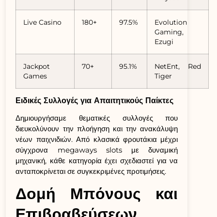
Live Casino
180+
97.5%
Evolution
Gaming,
Ezugi
Jackpot
70+
95.1%
NetEnt, Red
Games
Tiger
Ειδικές Συλλογές για Απαιτητικούς Παίκτες
Δημιουργήσαμε θεματικές συλλογές που
διευκολύνουν την πλοήγηση και την ανακάλυψη
νέων παιχνιδιών. Από κλασικά φρουτάκια μέχρι
σύγχρονα megaways slots με δυναμική
μηχανική, κάθε κατηγορία έχει σχεδιαστεί για να
ανταποκρίνεται σε συγκεκριμένες προτιμήσεις.
Δομή Μπόνους και
Επιβραβεύσεων