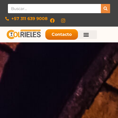
+57 311 639 9008​
Contacto