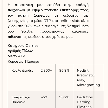
Η στρατηγική μας εστιάζει στην επιλογή
παιχνιδιών με υψηλό ποσοστό επιστροφής προς
τον παίκτη. Σύμφωνα με δεδομένα της
βιομηχανίας, το μέσο RTP στα online slots είναι
γύρω στο 96%, ενώ η συλλογή μας διατηρεί μέσο
όρο 96.8%, προσφέροντας καλύτερες
πιθανότητες κέρδους στους χρήστες μας.
Κατηγορία Games
Αριθμός Τίτλων
Μέσο RTP
Κορυφαίοι Πάροχοι
Κουλοχέρηδες
2,800+
96.9%
NetEnt,
Pragmatic
Play,
Microgaming
Επιτραπέζια
450+
98.2%
Evolution
Παιχνίδια
Gaming,
Playtech