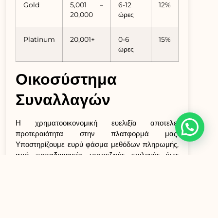
Gold
5,001 –
6-12
12%
20,000
ώρες
Platinum
20,001+
0-6
15%
ώρες
Οικοσύστημα
Συναλλαγών
Η χρηματοοικονομική ευελιξία αποτελεί
προτεραιότητα στην πλατφορμά μας.
Υποστηρίζουμε ευρύ φάσμα μεθόδων πληρωμής,
από παραδοσιακές τραπεζικές επιλογές έως
σύγχρονα κρυπτονομίσματα.
Ηλεκτρονικά πορτοφόλια με άμεση
επεξεργασία καταθέσεων και αναλήψεις
εντός 24 ωρών
Κρυπτονομίσματα (Bitcoin, Ethereum,