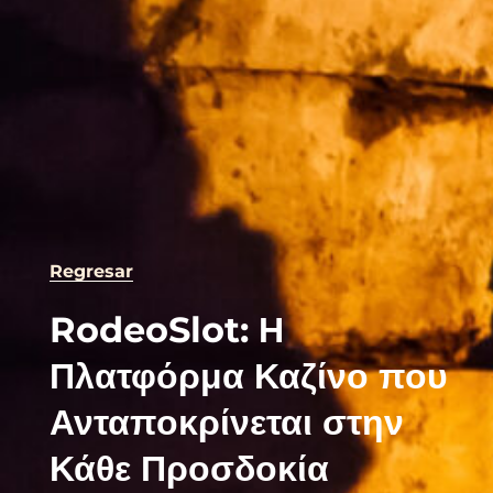
Regresar
RodeoSlot: Η
Πλατφόρμα Καζίνο που
Ανταποκρίνεται στην
Κάθε Προσδοκία