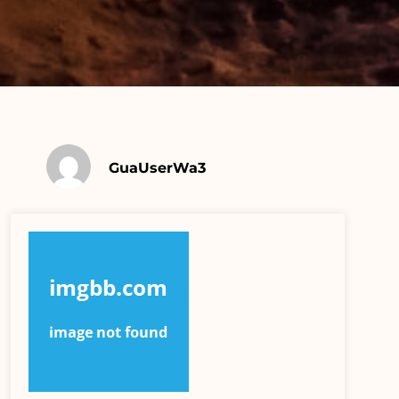
GuaUserWa3