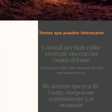
Temas que pueden interesarte
Consigli per high roller
strategie vincenti nei
casinò di lusso
Consigli per high roller strategie vincenti
nei casinò di lusso
Як почати грати в BC
Game: покрокове
керівництво для
новачків