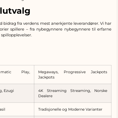
lutvalg
ed bidrag fra verdens mest anerkjente leverandører. Vi har
rier spillere – fra nybegynnere nybegynnere til erfarne
spillopplevelser.
gmatic Play,
Megaways, Progressive Jackpots
Jackpots
g, Ezugi
4K Streaming Streaming, Norske
Dealere
sil
Tradisjonelle og Moderne Varianter