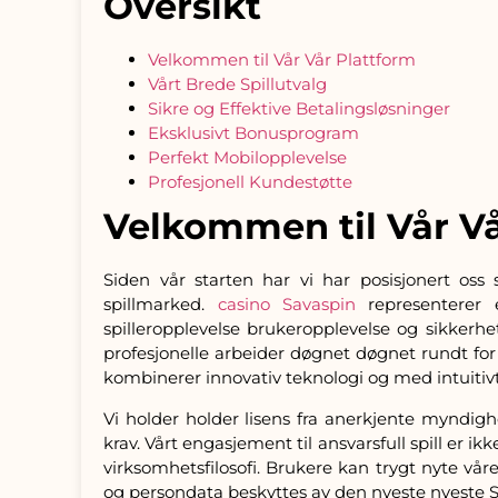
Oversikt
Velkommen til Vår Vår Plattform
Vårt Brede Spillutvalg
Sikre og Effektive Betalingsløsninger
Eksklusivt Bonusprogram
Perfekt Mobilopplevelse
Profesjonell Kundestøtte
Velkommen til Vår Vå
Siden vår starten har vi har posisjonert oss
spillmarked.
casino Savaspin
representerer 
spilleropplevelse brukeropplevelse og sikkerhet 
profesjonelle arbeider døgnet døgnet rundt fo
kombinerer innovativ teknologi og med intuitiv
Vi holder holder lisens fra anerkjente myndigh
krav. Vårt engasjement til ansvarsfull spill er 
virksomhetsfilosofi. Brukere kan trygt nyte vå
og persondata beskyttes av den nyeste nyeste 