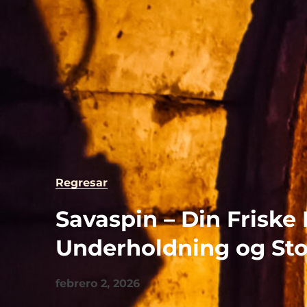
Regresar
Savaspin – Din Friske 
Underholdning og Sto
febrero 2, 2026