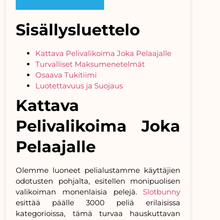
Sisällysluettelo
Kattava Pelivalikoima Joka Pelaajalle
Turvalliset Maksumenetelmät
Osaava Tukitiimi
Luotettavuus ja Suojaus
Kattava
Pelivalikoima Joka
Pelaajalle
Olemme luoneet pelialustamme käyttäjien
odotusten pohjalta, esitellen monipuolisen
valikoiman monenlaisia pelejä.
Slotbunny
esittää päälle 3000 peliä erilaisissa
kategorioissa, tämä turvaa hauskuttavan