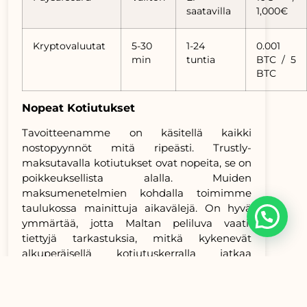
saatavilla
1,000€
Kryptovaluutat
5-30
1-24
0.001
min
tuntia
BTC / 5
BTC
Nopeat Kotiutukset
Tavoitteenamme on käsitellä kaikki
nostopyynnöt mitä ripeästi. Trustly-
maksutavalla kotiutukset ovat nopeita, se on
poikkeuksellista alalla. Muiden
maksumenetelmien kohdalla toimimme
taulukossa mainittuja aikavälejä. On hyvä
ymmärtää, jotta Maltan peliluva vaatii
tiettyjä tarkastuksia, mitkä kykenevät
alkuperäisellä kotiutuskerralla jatkaa
käsittelyaikaa 24-48 tunnilla.
Ammattitaitoinen