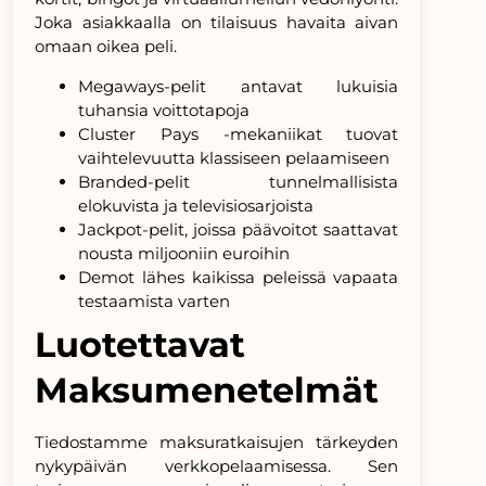
Joka asiakkaalla on tilaisuus havaita aivan
omaan oikea peli.
Megaways-pelit antavat lukuisia
tuhansia voittotapoja
Cluster Pays -mekaniikat tuovat
vaihtelevuutta klassiseen pelaamiseen
Branded-pelit tunnelmallisista
elokuvista ja televisiosarjoista
Jackpot-pelit, joissa päävoitot saattavat
nousta miljooniin euroihin
Demot lähes kaikissa peleissä vapaata
testaamista varten
Luotettavat
Maksumenetelmät
Tiedostamme maksuratkaisujen tärkeyden
nykypäivän verkkopelaamisessa. Sen