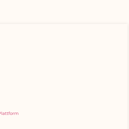
Plattform