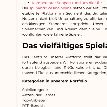
Kompetenter Support rund um die Uhr
Bei
spi nando casino online
setzen wir auf Exze
etablierte Platform im Segment des digital
Nutzern nicht bloß Unterhaltung zu offerieren,
erstklassigen Standards entspricht. Unse
Spielmechaniken und kreiert damit eine En
wohlfühlen wie erfahrene Spieler.
Das vielfältiges Spie
Das Zentrum unserer Platform stellt dar ein
fortlaufend ausbauen. Wir kollaborieren exklu
durch belegbar faire RNGs validiert sind. 
tausend Titel aus unterschiedlichen Kategorien
Kategorien in unserem Portfolio
Spielkategorie
Anzahl der Games
Top-Anbieter
RTP-Bereich