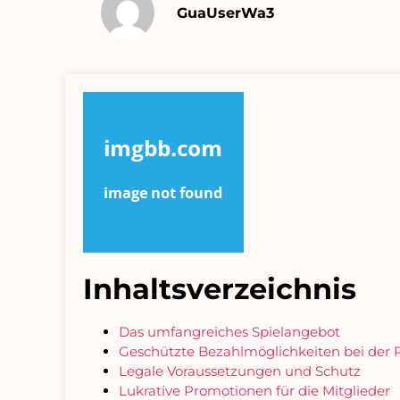
GuaUserWa3
Inhaltsverzeichnis
Das umfangreiches Spielangebot
Geschützte Bezahlmöglichkeiten bei der 
Legale Voraussetzungen und Schutz
Lukrative Promotionen für die Mitglieder