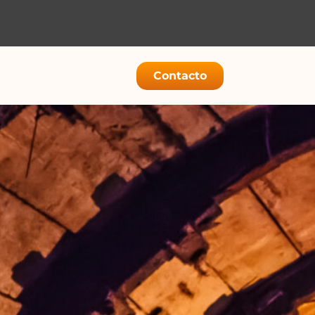
Contacto