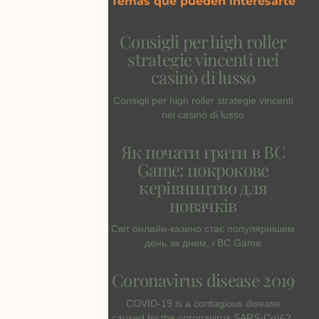
Temas que pueden interesarte
Consigli per high roller
strategie vincenti nei
casinò di lusso
Consigli per high roller strategie vincenti
nei casinò di lusso
Як почати грати в BC
Game: покрокове
керівництво для
новачків
Світ онлайн-казино стає популярнішим
день за днем, і BC Game
Coronavirus disease 2019
COVID-19 is a contagious disease
caused by the coronavirus SARS-CoV-2.