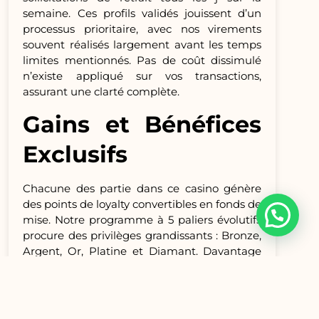
semaine. Ces profils validés jouissent d’un
processus prioritaire, avec nos virements
souvent réalisés largement avant les temps
limites mentionnés. Pas de coût dissimulé
n’existe appliqué sur vos transactions,
assurant une clarté complète.
Gains et Bénéfices
Exclusifs
Chacune des partie dans ce casino génère
des points de loyalty convertibles en fonds de
mise. Notre programme à 5 paliers évolutifs
procure des privilèges grandissants : Bronze,
Argent, Or, Platine et Diamant. Davantage
vous progressez, davantage les gains sont
substantiels.
Bénéfices suivant Le Rang