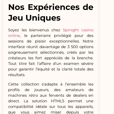
Nos Expériences de
Jeu Uniques
Soyez les bienvenus chez
Spinight casino
online
, le partenaire privilégié pour des
sessions de plaisir exceptionnelles. Notre
interface réunit davantage de 3 500 options
soigneusement sélectionnés, créés par les
créateurs les fort appréciés de la branche.
Tout titre fait l’affaire d’un examen sévère
pour garantir l’équité et la clarté totale des
résultats.
Cette collection s’adapte à l’ensemble les
profils de joueurs, des amateurs de
machines rétro aux fervents de dealers en
direct. La solution HTML5 permet une
compatibilité idéale sur tous les appareils,
que vous aimez miser depuis votre