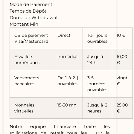
Mode de Paiement
Temps de Dépôt
Durée de Withdrawal
Montant Min
CB de paiement
Direct
1-3 jours
10 €
Visa/Mastercard
ouvrables
E-wallets
Immédiat
Jusqu’à
10,00
numériques
24 h
€
Versements
De 1 à 2 j
3-5
vingt
bancaires
ouvrables
journées
€
ouvrables
Monnaies
15-30 mn
Jusqu’à 2
25,00
virtuelles
heures
€
Notre équipe financière traite les
sollicitations de retrait tous les j sur la