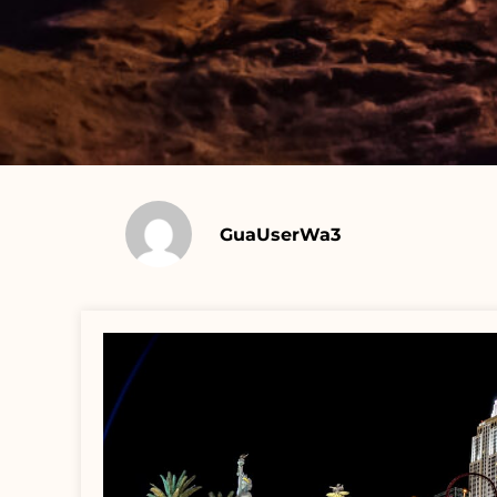
GuaUserWa3