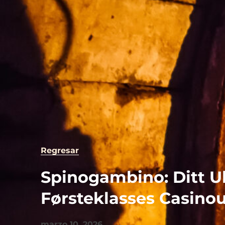
Regresar
Spinogambino: Ditt Ul
Førsteklasses Casino
marzo 10, 2026