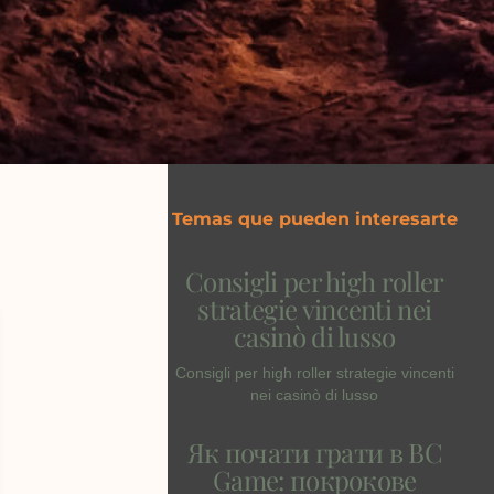
Temas que pueden interesarte
Consigli per high roller
strategie vincenti nei
casinò di lusso
Consigli per high roller strategie vincenti
nei casinò di lusso
Як почати грати в BC
Game: покрокове