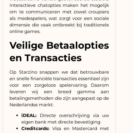
Interactieve chatopties maken het mogelijk
om te communiceren met zowel croupiers
als medespelers, wat zorgt voor een sociale
dimensie die vaak ontbreekt bij traditionele
online games.
Veilige Betaalopties
en Transacties
Op Starzino snappen we dat betrouwbare
en snelle financiële transacties essentieel zijn
voor een zorgeloze spelervaring. Daarom
leveren wij een breed gamma aan
betalingsmethoden die zijn aangepast op de
Nederlandse markt:
iDEAL:
Directe overschrijving via uw
eigen bank met directe bevestiging
Creditcards:
Visa en Mastercard met