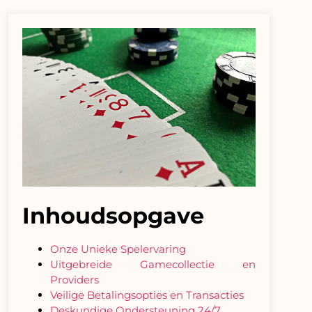
Inhoudsopgave
Onze Unieke Spelervaring
Uitgebreide Gamecollectie en
Providers
Veilige Betalingsopties en Transacties
Deskundige Ondersteuning 24/7