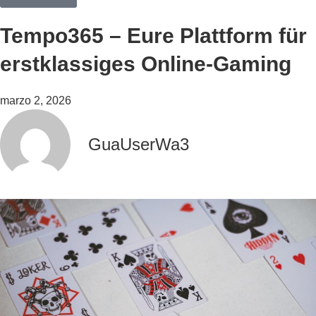
Tempo365 – Eure Plattform für
erstklassiges Online-Gaming
marzo 2, 2026
GuaUserWa3