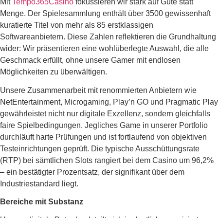
Mit
Tempo365Casino
fokussieren wir stark auf Güte statt
Menge. Der Spielesammlung enthält über 3500 gewissenhaft
kuratierte Titel von mehr als 85 erstklassigen
Softwareanbietern. Diese Zahlen reflektieren die Grundhaltung
wider: Wir präsentieren eine wohlüberlegte Auswahl, die alle
Geschmack erfüllt, ohne unsere Gamer mit endlosen
Möglichkeiten zu überwältigen.
Unsere Zusammenarbeit mit renommierten Anbietern wie
NetEntertainment, Microgaming, Play’n GO und Pragmatic Play
gewährleistet nicht nur digitale Exzellenz, sondern gleichfalls
faire Spielbedingungen. Jegliches Game in unserer Portfolio
durchläuft harte Prüfungen und ist fortlaufend von objektiven
Testeinrichtungen geprüft. Die typische Ausschüttungsrate
(RTP) bei sämtlichen Slots rangiert bei dem Casino um 96,2%
– ein bestätigter Prozentsatz, der signifikant über dem
Industriestandard liegt.
Bereiche mit Substanz