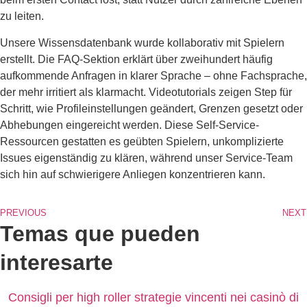
zu leiten.
Unsere Wissensdatenbank wurde kollaborativ mit Spielern
erstellt. Die FAQ-Sektion erklärt über zweihundert häufig
aufkommende Anfragen in klarer Sprache – ohne Fachsprache,
der mehr irritiert als klarmacht. Videotutorials zeigen Step für
Schritt, wie Profileinstellungen geändert, Grenzen gesetzt oder
Abhebungen eingereicht werden. Diese Self-Service-
Ressourcen gestatten es geübten Spielern, unkomplizierte
Issues eigenständig zu klären, während unser Service-Team
sich hin auf schwierigere Anliegen konzentrieren kann.
PREVIOUS
NEXT
Temas que pueden
interesarte
Consigli per high roller strategie vincenti nei casinò di