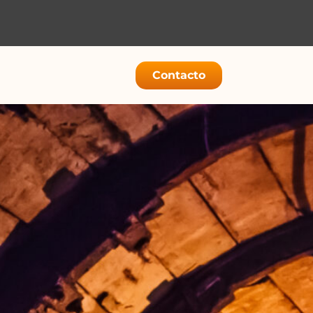
Contacto