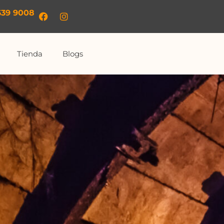
639 9008​
Tienda
Blogs