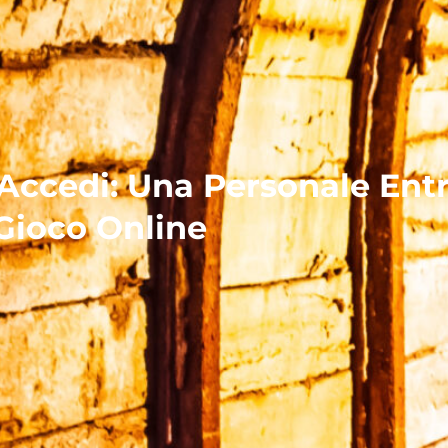
Accedi: Una Personale Entr
Gioco Online