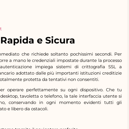
t
 Rapida e Sicura
mediato che richiede soltanto pochissimi secondi. Per
porre a mano le credenziali impostate durante la processo
autenticazione impiega sistemi di crittografia SSL a
cario adottato dalle più importanti istituzioni creditizie
talmente protetta da tentativi non consentiti.
er operare perfettamente su ogni dispositivo. Che tu
ktop, tavoletta o telefono, la tale interfaccia utente si
rmo, conservando in ogni momento evidenti tutti gli
 e libero da ostacoli.