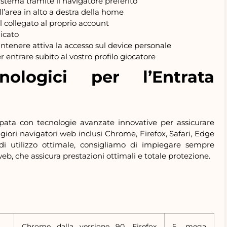
istema tramite il navigatore preferito
ll’area in alto a destra della home
l collegato al proprio account
dicato
ntenere attiva la accesso sul device personale
 entrare subito al vostro profilo giocatore
cnologici per l’Entrata
pata con tecnologie avanzate innovative per assicurare
iori navigatori web inclusi Chrome, Firefox, Safari, Edge
i utilizzo ottimale, consigliamo di impiegare sempre
web, che assicura prestazioni ottimali e totale protezione.
Chrome dalla versione 90, Firefox
5 mega