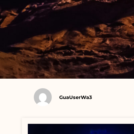
GuaUserWa3