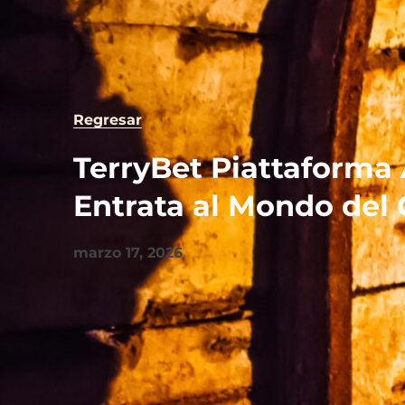
Regresar
TerryBet Piattaforma 
Entrata al Mondo del 
marzo 17, 2026