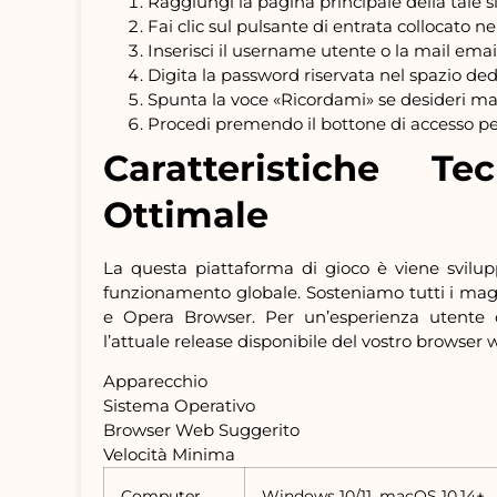
Raggiungi la pagina principale della tale s
Fai clic sul pulsante di entrata collocato ne
Inserisci il username utente o la mail emai
Digita la password riservata nel spazio de
Spunta la voce «Ricordami» se desideri ma
Procedi premendo il bottone di accesso per
Caratteristiche Te
Ottimale
La questa piattaforma di gioco è viene svilup
funzionamento globale. Sosteniamo tutti i magg
e Opera Browser. Per un’esperienza utente d
l’attuale release disponibile del vostro browser 
Apparecchio
Sistema Operativo
Browser Web Suggerito
Velocità Minima
Computer
Windows 10/11, macOS 10.14+