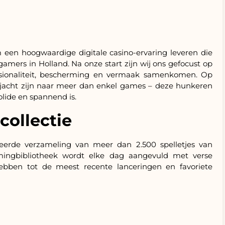
 een hoogwaardige digitale casino-ervaring leveren die
mers in Holland. Na onze start zijn wij ons gefocust op
ssionaliteit, bescherming en vermaak samenkomen. Op
 jacht zijn naar meer dan enkel games – deze hunkeren
olide en spannend is.
collectie
eerde verzameling van meer dan 2.500 spelletjes van
ingbibliotheek wordt elke dag aangevuld met verse
 hebben tot de meest recente lanceringen en favoriete