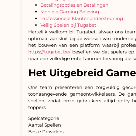
Betalingsopties en Betalingen
Mobiele Gaming Beleving
Professionele Klantenondersteuning
Veilig Spelen bij Tugabet
Hartelijk welkom bij Tugabet, alwaar ons team
optimaal aansluit bij de wensen van moderne ga
het bouwen van een platform waarbij profe
https://tugabet.be/
beseffen we dat spelers op
naar een volledige entertainmentervaring die s
Het Uitgebreid Game
Ons team presenteren een zorgvuldig gecur
toonaangevende gameontwikkelaars. De gam
spellen, zodat onze gebruikers altijd entry
toppers.
Spelcategorie
Aantal Spellen
Beste Providers