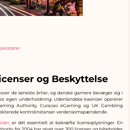
peratører
licenser og Beskyttelse
 over de seneste årtier, og danske gamere bevæger sig i
r egen underholdning. Udenlandske kasinoer opererer
 Gaming Authority, Curacao eGaming og UK Gambling
pekterede kontrolinstanser verdensomspændende.
sider
, er dét essentielt at bekræfte licensoplysninger. En
hority fra 2004 har givet over 300 licenser og bibeholder