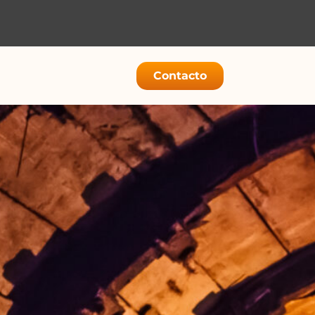
Contacto