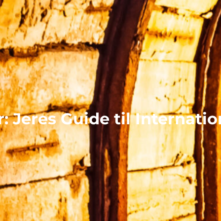
 Jeres Guide til Internatio