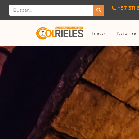
+57 311 
Inicio
Nosotros