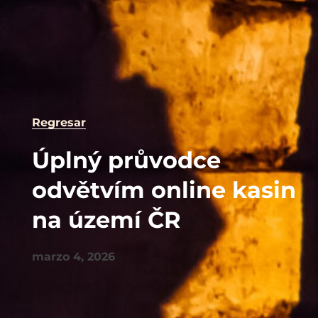
Regresar
Úplný průvodce
odvětvím online kasin
na území ČR
marzo 4, 2026