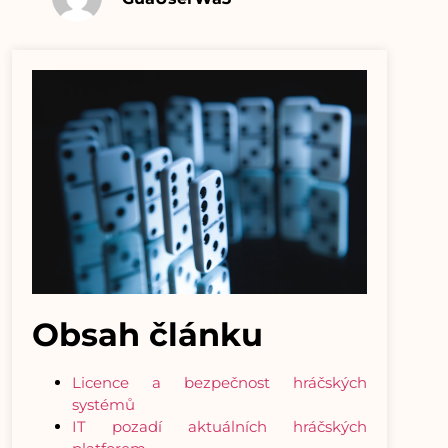
Obsah článku
Licence a bezpečnost hráčských
systémů
IT pozadí aktuálních hráčských