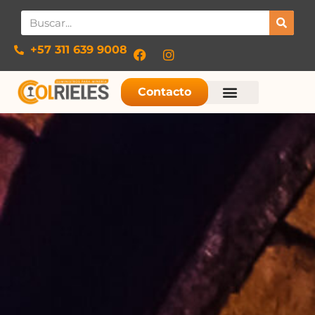
+57 311 639 9008​
Contacto