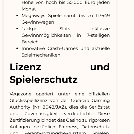
Höhe von hoch bis 50.000 Euro jeden
Monat
Megaways Spiele samt bis zu 117649
Gewinnwegen
Jackpot Slots inklusive
Gewinnmöglichkeiten in 7-stelligen
Bereich
Innovative Crash-Games und aktuelle
Spielmechaniken
Lizenz und
Spielerschutz
Vegazone operiert unter eine offiziellen
Glücksspiellizenz von der Curacao Gaming
Authority (Nr. 8048/JAZ), dies die Seriösität
und Zuverlässigkeit verdeutlicht. Diese
Zertifizierung bindet das Casino zu rigorosen
Auflagen bezüglich Fairness, Datenschutz
und verantwortungsbewusstem Spielen.