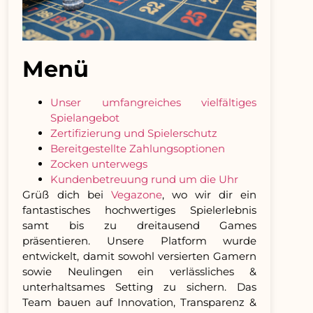
Menü
Unser umfangreiches vielfältiges
Spielangebot
Zertifizierung und Spielerschutz
Bereitgestellte Zahlungsoptionen
Zocken unterwegs
Kundenbetreuung rund um die Uhr
Grüß dich bei
Vegazone
, wo wir dir ein
fantastisches hochwertiges Spielerlebnis
samt bis zu dreitausend Games
präsentieren. Unsere Platform wurde
entwickelt, damit sowohl versierten Gamern
sowie Neulingen ein verlässliches &
unterhaltsames Setting zu sichern. Das
Team bauen auf Innovation, Transparenz &