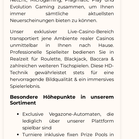
Evolution Gaming zusammen, um Ihnen
immer sämtliche aktuellsten
Neuerscheinungen bieten zu können.
Unser exklusiver Live-Casino-Bereich
transportiert jene Ambiente realer Casinos
unmittelbar in Ihnen nach Hause.
Professionelle Spielleiter bedienen Sie in
Realzeit für Roulette, Blackjack, Baccara &
zahlreichen weiteren Tischspielen. Diese HD-
Technik gewährleistet stets für eine
hervorragende Bildqualität & ein immersives
Spielerlebnis.
Besondere Höhepunkte in unserem
Sortiment
Exclusive Vegazone-Automaten, die
lediglich über unserer Plattform
spielbar sind
Turniere inklusive fixen Prize Pools in