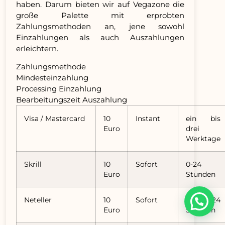
haben. Darum bieten wir auf Vegazone die
große Palette mit erprobten
Zahlungsmethoden an, jene sowohl
Einzahlungen als auch Auszahlungen
erleichtern.
Zahlungsmethode
Mindesteinzahlung
Processing Einzahlung
Bearbeitungszeit Auszahlung
Visa / Mastercard
10
Instant
ein bis
Euro
drei
Werktage
Skrill
10
Sofort
0-24
Euro
Stunden
Neteller
10
Sofort
bis 24
Euro
Stunden