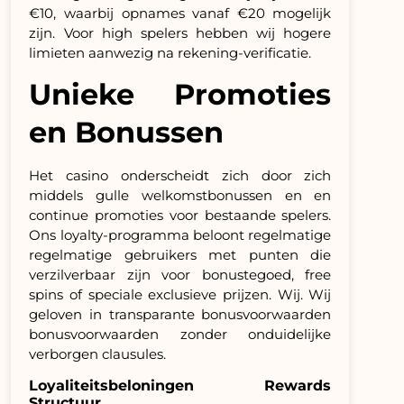
€10, waarbij opnames vanaf €20 mogelijk
zijn. Voor high spelers hebben wij hogere
limieten aanwezig na rekening-verificatie.
Unieke Promoties
en Bonussen
Het casino onderscheidt zich door zich
middels gulle welkomstbonussen en en
continue promoties voor bestaande spelers.
Ons loyalty-programma beloont regelmatige
regelmatige gebruikers met punten die
verzilverbaar zijn voor bonustegoed, free
spins of speciale exclusieve prijzen. Wij. Wij
geloven in transparante bonusvoorwaarden
bonusvoorwaarden zonder onduidelijke
verborgen clausules.
Loyaliteitsbeloningen Rewards
Structuur