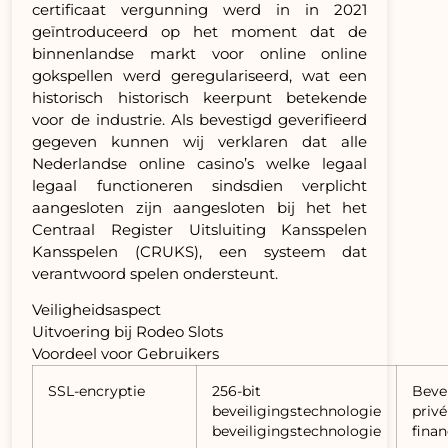
certificaat vergunning werd in in 2021
geïntroduceerd op het moment dat de
binnenlandse markt voor online online
gokspellen werd geregulariseerd, wat een
historisch historisch keerpunt betekende
voor de industrie. Als bevestigd geverifieerd
gegeven kunnen wij verklaren dat alle
Nederlandse online casino’s welke legaal
legaal functioneren sindsdien verplicht
aangesloten zijn aangesloten bij het het
Centraal Register Uitsluiting Kansspelen
Kansspelen (CRUKS), een systeem dat
verantwoord spelen ondersteunt.
Veiligheidsaspect
Uitvoering bij Rodeo Slots
Voordeel voor Gebruikers
SSL-encryptie
256-bit
Beve
beveiligingstechnologie
pr
beveiligingstechnologie
finan