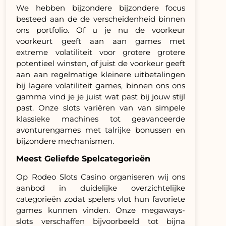
We hebben bijzondere bijzondere focus
besteed aan de de verscheidenheid binnen
ons portfolio. Of u je nu de voorkeur
voorkeurt geeft aan aan games met
extreme volatiliteit voor grotere grotere
potentieel winsten, of juist de voorkeur geeft
aan aan regelmatige kleinere uitbetalingen
bij lagere volatiliteit games, binnen ons ons
gamma vind je je juist wat past bij jouw stijl
past. Onze slots variëren van van simpele
klassieke machines tot geavanceerde
avonturengames met talrijke bonussen en
bijzondere mechanismen.
Meest Geliefde Spelcategorieën
Op Rodeo Slots Casino organiseren wij ons
aanbod in duidelijke overzichtelijke
categorieën zodat spelers vlot hun favoriete
games kunnen vinden. Onze megaways-
slots verschaffen bijvoorbeeld tot bijna