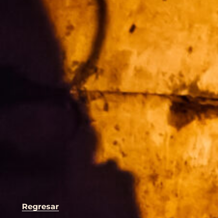
Regresar