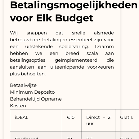
Betalingsmogelijkheden
voor Elk Budget
Wij snappen dat snelle alsmede
betrouwbare betalingen essentieel zijn voor
een uitstekende spelervaring. Daarom
hebben we een breed scala aan
betalingsopties geïmplementeerd die
aansluiten aan uiteenlopende voorkeuren
plus behoeften.
Betaalwijze
Minimum Deposito
Behandeltijd Opname
Kosten
iDEAL
€10
Direct – 2
Gratis
uur