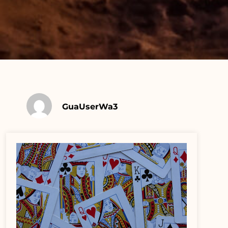
GuaUserWa3