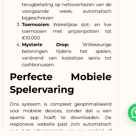
terugbetaling op nettoverliezen van de
voorgaande week, automatisch
bijgeschreven
Toernooien:
Wekelijkse slot- en live
toernooien met prijzenpotten tot
€10.000
Mysterie Drop:
Willekeurige
beloningen tijdens het spelen,
variërend van kosteloze spins tot
cashbonussen
Perfecte Mobiele
Spelervaring
Ons systeem is compleet geoptimaliseerd
voor mobiele devices, zonder dat u een
aparte app hoeft te downloaden. De
responsive website past zich automatisch
aan het schermmaat van uw mobiel of