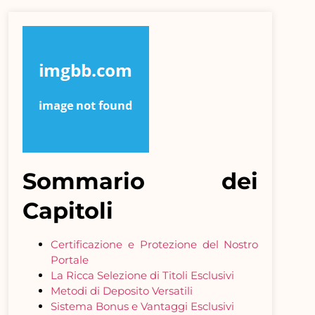
Sommario dei
Capitoli
Certificazione e Protezione del Nostro
Portale
La Ricca Selezione di Titoli Esclusivi
Metodi di Deposito Versatili
Sistema Bonus e Vantaggi Esclusivi