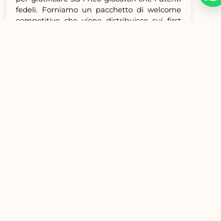
fedeli. Forniamo un pacchetto di welcome
competitivo che viene distribuisce sui first
quattro depositi, permettendo ai player di
massimizzare il loro capitale iniziale.
Piano Fedeltà Multilivello
I player del presente casino guadagnano
punti VIP con ciascuna scommessa piazzata.
Questi punti possono venire convertiti in
crediti cash o impiegati per accedere a
vantaggi esclusivi come free spin gratuiti,
cashback settimanale e inviti a competizioni
VIP.
Tier Bronzo: rimborso del cinque
percento sulle perdite settimanali
Livello Argento: account manager
personale dedicato e premi mensili
personalizzati
Tier Oro: massimali di ritiro aumentati