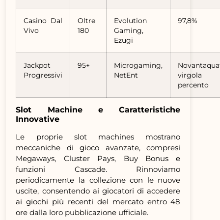
Casino Dal
Oltre
Evolution
97,8%
Vivo
180
Gaming,
Ezugi
Jackpot
95+
Microgaming,
Novantaqua
Progressivi
NetEnt
virgola 
percento
Slot Machine e Caratteristiche
Innovative
Le proprie slot machines mostrano
meccaniche di gioco avanzate, compresi
Megaways, Cluster Pays, Buy Bonus e
funzioni Cascade. Rinnoviamo
periodicamente la collezione con le nuove
uscite, consentendo ai giocatori di accedere
ai giochi più recenti del mercato entro 48
ore dalla loro pubblicazione ufficiale.