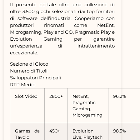
Il presente portale offre una collezione di
oltre 3.500 giochi selezionati dai top fornitori
di software dell’industria. Cooperiamo con
produttori rinomati come NetEnt,
Microgaming, Play and GO, Pragmatic Play e
Evolution Gaming per garantire
un’esperienza di intrattenimento
eccezionale.
Sezione di Gioco
Numero di Titoli
Sviluppatori Principali
RTP Medio
Slot Video
2800+
NetEnt,
96,2%
Pragmatic
Gaming,
Microgaming
Games da
450+
Evolution
98,5%
Tavolo
Live, Playtech