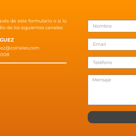
vés de este formulario o si lo
o de los siguientes canales:
IGUEZ
uez@colrieles.com
 9008