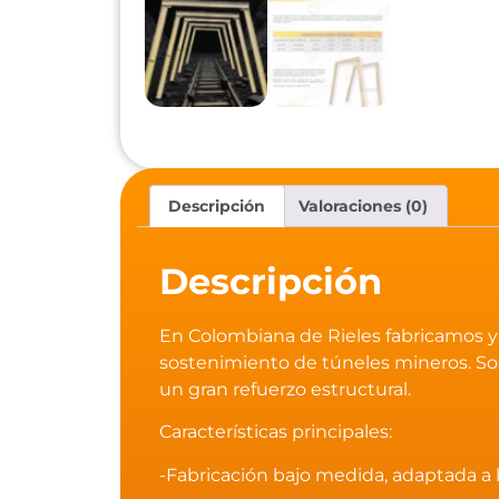
Descripción
Valoraciones (0)
Descripción
En Colombiana de Rieles fabricamos y 
sostenimiento de túneles mineros. So
un gran refuerzo estructural.
Características principales:
-Fabricación bajo medida, adaptada a 