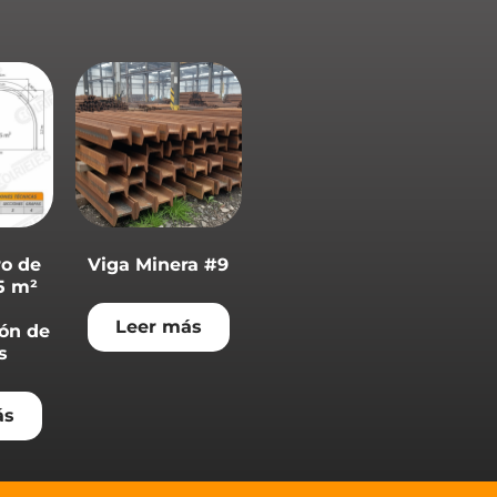
ro de
Viga Minera #9
5 m²
Leer más
ión de
s
ás