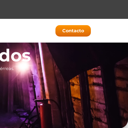
Contacto
ados
érreas.