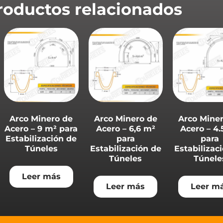
roductos relacionados
Arco Minero de
Arco Minero de
Arco Mine
Acero – 9 m² para
Acero – 6,6 m²
Acero – 4.
Estabilización de
para
para
Túneles
Estabilización de
Estabilizac
Túneles
Túnele
Leer más
Leer más
Leer m