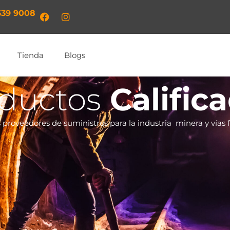
639 9008​
Tienda
Blogs
ductos
Calific
proveedores de suministros para la industria minera y vías f