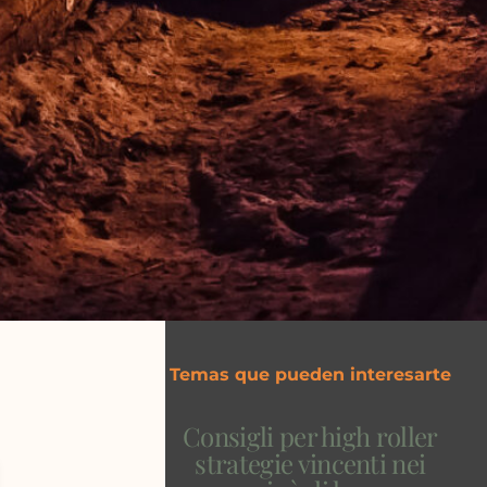
Temas que pueden interesarte
Consigli per high roller
strategie vincenti nei