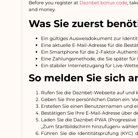
Before you register at
Daznbet bonus code
, ta
and money.
Was Sie zuerst benö
Ein gültiges Ausweisdokument zur Identit
Eine aktuelle E-Mail-Adresse für die Best
Ein Smartphone für die 2-Faktor-Authenti
Eine Zahlungsmethode, die Sie später fü
Ein stabiler Internetzugang für Live-Wet
So melden Sie sich a
Rufen Sie die Daznbet-Webseite auf und kl
Geben Sie Ihre persönlichen Daten ein: 
Erstellen Sie einen Benutzernamen und ei
Bestätigen Sie Ihre E-Mail-Adresse über de
Laden Sie die Daznbet-PWA (Progressive
„Zum Startbildschirm hinzufügen» wählen –
Führen Sie die Identitätsprüfung (KYC) 