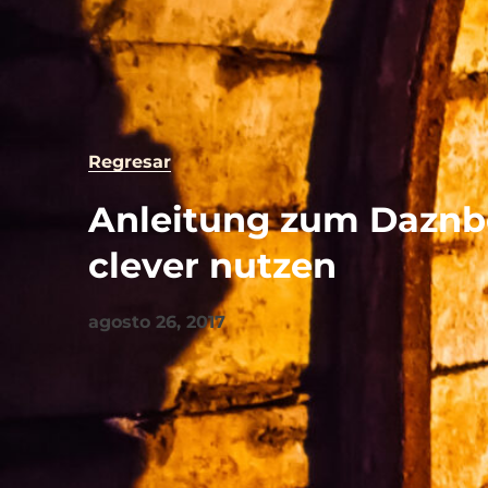
Regresar
Anleitung zum Daznb
clever nutzen
agosto 26, 2017