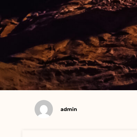
admin