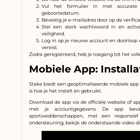
Vul het formulier in met accurate 
geboortedatum.
Bevestig je e-mailadres door op de verificat
Stel een sterk wachtwoord in en active
veiligheid.
Log in op je nieuwe account en doorloop
vereist.
Zodra geregistreerd, heb je toegang tot het vol
Mobiele App: Installa
Stake biedt een geoptimaliseerde mobiele app v
is hoe je het instelt en gebruikt.
Download de app via de officiële website of app 
met je accountgegevens. De app bevat 
sportweddenschappen, met een responsief 
ondersteuning, bekijk de onderstaande video d