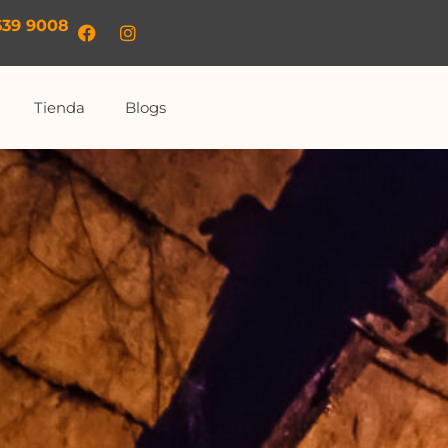
639 9008​
Tienda
Blogs