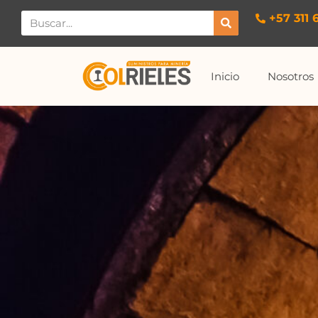
+57 311 
Inicio
Nosotros