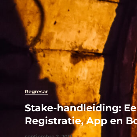
Regresar
Stake-handleiding: Ee
Registratie, App en 
septiembre 2, 2017