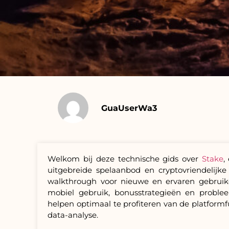
GuaUserWa3
Welkom bij deze technische gids over
Stake
,
uitgebreide spelaanbod en cryptovriendelijk
walkthrough voor nieuwe en ervaren gebruiker
mobiel gebruik, bonusstrategieën en proble
helpen optimaal te profiteren van de platformf
data-analyse.