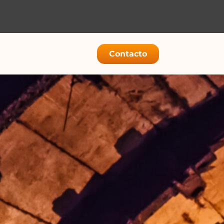
Contacto