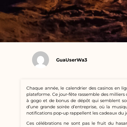
GuaUserWa3
Chaque année, le calendrier des casinos en ligne
plateforme. Ce jour‑fête rassemble des milliers 
à gogo et de bonus de dépôt qui semblent sorti
d’une grande soirée d’entreprise, où la musiqu
notifications pop‑up rappellent les cadeaux du j
Ces célébrations ne sont pas le fruit du hasa