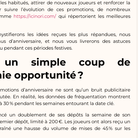
r les habitués, attirer de nouveaux joueurs et renforcer la
ur suivre l’évolution de ces promotions, de nombreux
 comme
https://icinori.com/
qui répertorient les meilleures
stifierons les idées reçues les plus répandues, nous
us d’anniversaire, et nous vous livrerons des astuces
u pendant ces périodes festives.
» : un simple coup de
ie opportunité ?
otions d’anniversaire ne sont qu’un bruit publicitaire
ajoutée. En réalité, les données de fréquentation montrent
à 30 % pendant les semaines entourant la date clé.
cé un doublement de ses dépôts la semaine de son
emier dépôt, limité à 200 €. Les joueurs ont alors reçu un
traîné une hausse du volume de mises de 45 % sur les