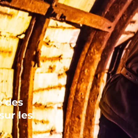
e des
sur les