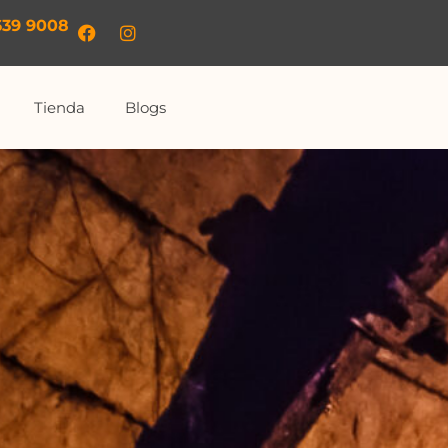
639 9008​
Tienda
Blogs