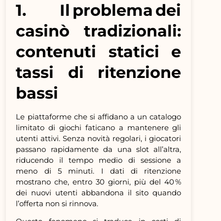
1. Il problema dei
casinò tradizionali:
contenuti statici e
tassi di ritenzione
bassi
Le piattaforme che si affidano a un catalogo
limitato di giochi faticano a mantenere gli
utenti attivi. Senza novità regolari, i giocatori
passano rapidamente da una slot all’altra,
riducendo il tempo medio di sessione a
meno di 5 minuti. I dati di ritenzione
mostrano che, entro 30 giorni, più del 40 %
dei nuovi utenti abbandona il sito quando
l’offerta non si rinnova.