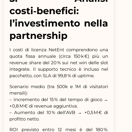
costi‑benefici:
l’investimento nella
partnership
I costi di licenza NetEnt comprendono una
quota fissa annuale (circa 150 k €) più un
revenue share del 20 % sui net win delle slot
integrate. Il supporto tecnico è incluso nel
pacchetto, con SLA di 99,8 % di uptime.
Scenario medio (tra 500k e 1M di visitatori
mensili):
– Incremento del 15 % del tempo di gioco →
+0,8 M € di revenue aggiuntiva.
– Aumento del 10 % dell’AVB → +0,5 M € di
profitto netto.
ROI previsto entro 12 mesi è del 180 %.