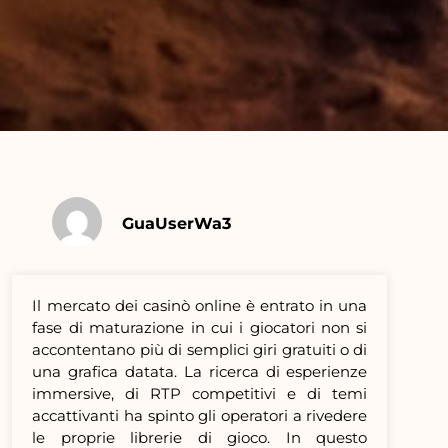
GuaUserWa3
Il mercato dei casinò online è entrato in una
fase di maturazione in cui i giocatori non si
accontentano più di semplici giri gratuiti o di
una grafica datata. La ricerca di esperienze
immersive, di RTP competitivi e di temi
accattivanti ha spinto gli operatori a rivedere
le proprie librerie di gioco. In questo