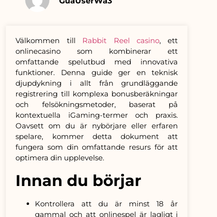
GuaUserWa3
Välkommen till
Rabbit Reel casino
, ett
onlinecasino som kombinerar ett
omfattande spelutbud med innovativa
funktioner. Denna guide ger en teknisk
djupdykning i allt från grundläggande
registrering till komplexa bonusberäkningar
och felsökningsmetoder, baserat på
kontextuella iGaming-termer och praxis.
Oavsett om du är nybörjare eller erfaren
spelare, kommer detta dokument att
fungera som din omfattande resurs för att
optimera din upplevelse.
Innan du börjar
Kontrollera att du är minst 18 år
gammal och att onlinespel är lagligt i