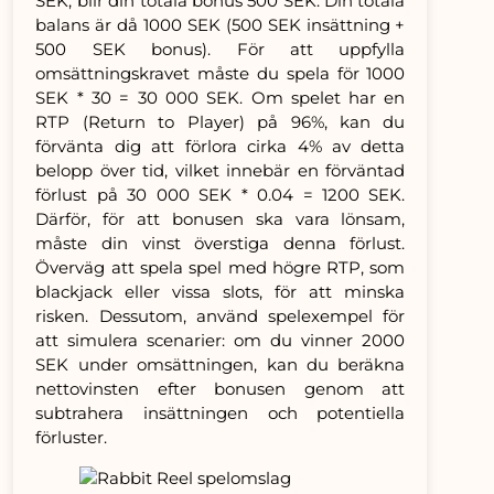
SEK, blir din totala bonus 500 SEK. Din totala
balans är då 1000 SEK (500 SEK insättning +
500 SEK bonus). För att uppfylla
omsättningskravet måste du spela för 1000
SEK * 30 = 30 000 SEK. Om spelet har en
RTP (Return to Player) på 96%, kan du
förvänta dig att förlora cirka 4% av detta
belopp över tid, vilket innebär en förväntad
förlust på 30 000 SEK * 0.04 = 1200 SEK.
Därför, för att bonusen ska vara lönsam,
måste din vinst överstiga denna förlust.
Överväg att spela spel med högre RTP, som
blackjack eller vissa slots, för att minska
risken. Dessutom, använd spelexempel för
att simulera scenarier: om du vinner 2000
SEK under omsättningen, kan du beräkna
nettovinsten efter bonusen genom att
subtrahera insättningen och potentiella
förluster.