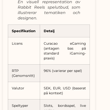
En visuell representation av
Rabbit Reels spelutbud, som
illustrerar tematiken och
designen.
Specifikation
Detalj
Licens
Curacao eGaming
(antagen bas på
standard iGaming-
praxis)
RTP
96% (varierar per spel)
(Genomsnitt)
Valutor
SEK, EUR, USD (baserat
på kontext)
Speltyper
Slots, bordsspel, live