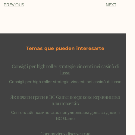
PREVIOUS
NEXT
Temas que pueden interesarte
Consigli per high roller strategie vincenti nei casinò di
lusso
Consigli per high roller strategie vincenti nei casinò di lusso
Як почати грати в BC Game: покрокове керівництво
для новачків
Світ онлайн-казино стає популярнішим день за днем, і
BC Game
Coronavirus disease 2019