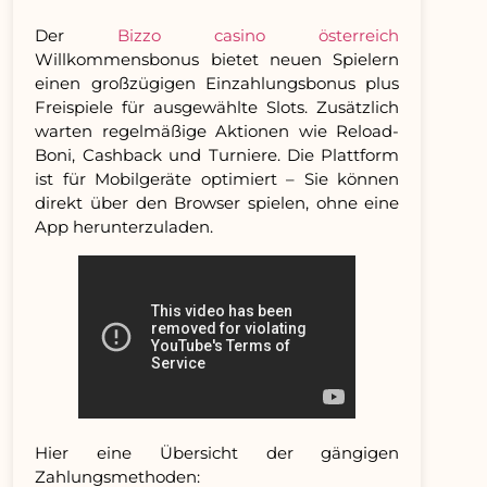
Der
Bizzo casino österreich
Willkommensbonus bietet neuen Spielern
einen großzügigen Einzahlungsbonus plus
Freispiele für ausgewählte Slots. Zusätzlich
warten regelmäßige Aktionen wie Reload-
Boni, Cashback und Turniere. Die Plattform
ist für Mobilgeräte optimiert – Sie können
direkt über den Browser spielen, ohne eine
App herunterzuladen.
Hier eine Übersicht der gängigen
Zahlungsmethoden: