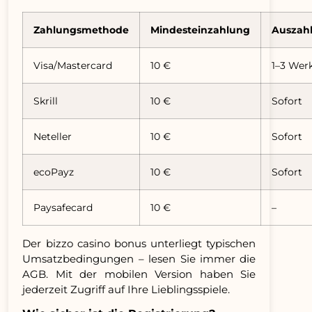
Zahlungsmethode
Mindesteinzahlung
Auszahl
Visa/Mastercard
10 €
1–3 Wer
Skrill
10 €
Sofort
Neteller
10 €
Sofort
ecoPayz
10 €
Sofort
Paysafecard
10 €
–
Der bizzo casino bonus unterliegt typischen
Umsatzbedingungen – lesen Sie immer die
AGB. Mit der mobilen Version haben Sie
jederzeit Zugriff auf Ihre Lieblingsspiele.