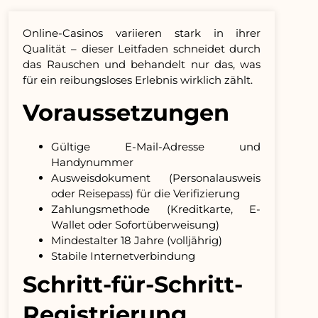
Online-Casinos variieren stark in ihrer
Qualität – dieser Leitfaden schneidet durch
das Rauschen und behandelt nur das, was
für ein reibungsloses Erlebnis wirklich zählt.
Voraussetzungen
Gültige E-Mail-Adresse und
Handynummer
Ausweisdokument (Personalausweis
oder Reisepass) für die Verifizierung
Zahlungsmethode (Kreditkarte, E-
Wallet oder Sofortüberweisung)
Mindestalter 18 Jahre (volljährig)
Stabile Internetverbindung
Schritt-für-Schritt-
Registrierung