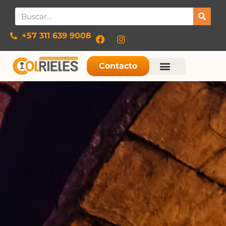
+57 311 639 9008​
Contacto