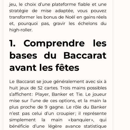
jeu, le choix d’une plateforme fiable et une
stratégie de mise adaptée, vous pouvez
transformer les bonus de Noël en gains réels
et, pourquoi pas, gravir les échelons du
high‑roller.
1. Comprendre les
bases du Baccarat
avant les fêtes
Le Baccarat se joue généralement avec six à
huit jeux de 52 cartes. Trois mains possibles
s’affichent : Player, Banker et Tie. Le joueur
mise sur l’une de ces options, et la main la
plus proche de 9 gagne. Le rôle du Banker
n’est pas celui d’un croupier ; il représente
simplement la main « banquier », qui
bénéficie d’une légère avance statistique