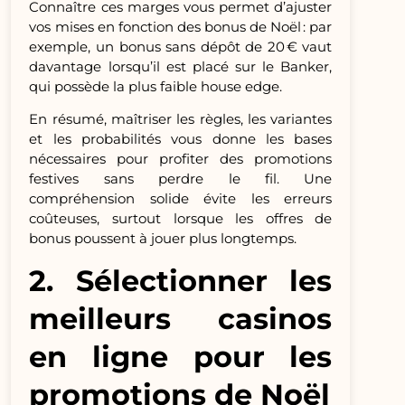
Connaître ces marges vous permet d’ajuster
vos mises en fonction des bonus de Noël : par
exemple, un bonus sans dépôt de 20 € vaut
davantage lorsqu’il est placé sur le Banker,
qui possède la plus faible house edge.
En résumé, maîtriser les règles, les variantes
et les probabilités vous donne les bases
nécessaires pour profiter des promotions
festives sans perdre le fil. Une
compréhension solide évite les erreurs
coûteuses, surtout lorsque les offres de
bonus poussent à jouer plus longtemps.
2. Sélectionner les
meilleurs casinos
en ligne pour les
promotions de Noël