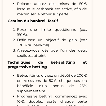
Reload : utilisez des mises de 50 €
lorsque le cashback est activé, afin de
maximiser le retour sur perte.
Gestion du bankroll festif
Fixez une limite quotidienne (ex. :
150 €).
Définissez un objectif de gain (ex. :
+30 % du bankroll).
Arrêtez‑vous dès que l’un des deux
seuils est atteint.
Techniques de bet‑splitting et
progressive betting
Bet‑splitting : divisez un dépôt de 200 €
en 4 sessions de 50 €, chaque session
bénéficie d’un bonus de 25 %
supplémentaire.
Progressive betting : commencez avec
10 €, doublez après chaque perte