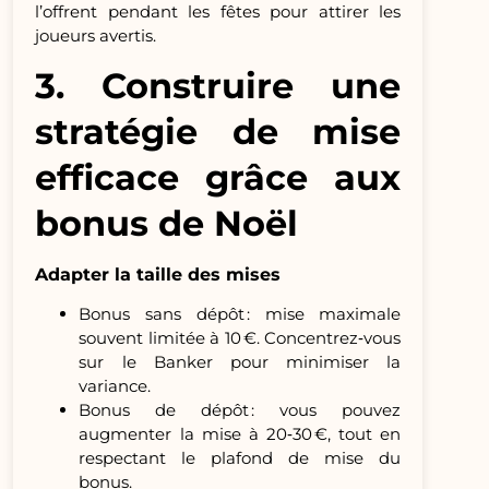
l’offrent pendant les fêtes pour attirer les
joueurs avertis.
3. Construire une
stratégie de mise
efficace grâce aux
bonus de Noël
Adapter la taille des mises
Bonus sans dépôt : mise maximale
souvent limitée à 10 €. Concentrez‑vous
sur le Banker pour minimiser la
variance.
Bonus de dépôt : vous pouvez
augmenter la mise à 20‑30 €, tout en
respectant le plafond de mise du
bonus.