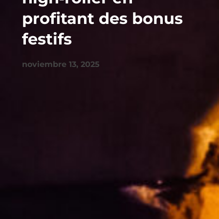
profitant des bonus
festifs
noviembre 13, 2025