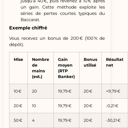
jusqu’à 40 €, puis revenez à 10 € après
un gain. Cette méthode exploite les
séries de pertes courtes typiques du
Baccarat.
Exemple chiffré
Vous recevez un bonus de 200 € (100 % de
dépôt).
Mise
Nombre
Gain
Bonus
Résultat
de
moyen
utilisé
net
mains
(RTP
(est.)
Banker)
10 €
20
19,79 €
20 €
+9,79 €
20 €
10
19,79 €
20 €
-0,21 €
50 €
4
19,79 €
20 €
-30,21 €