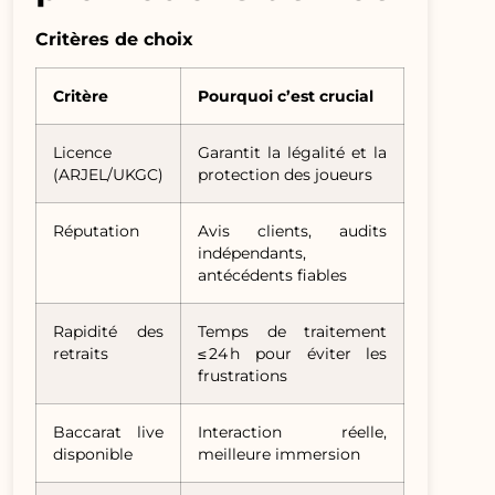
Critères de choix
Critère
Pourquoi c’est crucial
Licence
Garantit la légalité et la
(ARJEL/UKGC)
protection des joueurs
Réputation
Avis clients, audits
indépendants,
antécédents fiables
Rapidité des
Temps de traitement
retraits
≤ 24 h pour éviter les
frustrations
Baccarat live
Interaction réelle,
disponible
meilleure immersion