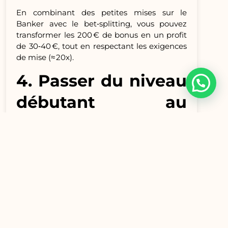
En combinant des petites mises sur le
Banker avec le bet‑splitting, vous pouvez
transformer les 200 € de bonus en un profit
de 30‑40 €, tout en respectant les exigences
de mise (≈ 20x).
4. Passer du niveau
débutant au
high‑roller : étapes
clés pendant les
fêtes
Étape 1 : Maîtriser les paris de base
Jouez 50 mains en misant uniquement
sur le Banker.