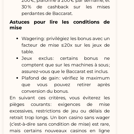
200 €, plafonné à 200 € par semaine, et
30 % de cashback sur les mises
perdantes de Baccarat.
Astuces pour lire les conditions de
mise
Wagering : privilégiez les bonus avec un
facteur de mise ≤ 20x sur les jeux de
table.
Jeux exclus : certains bonus ne
comptent que sur les machines à sous ;
assurez‑vous que le Baccarat est inclus.
Plafond de gain : vérifiez le maximum
que vous pouvez retirer après
conversion du bonus.
En suivant ces critères, vous éviterez les
pièges courants : exigences de mise
excessives, restrictions de jeu ou délais de
retrait trop longs. Un bon casino sans wager
(c’est‑à‑dire sans condition de mise) est rare,
mais certains nouveaux casinos en ligne