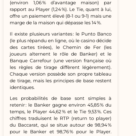
(environ 1,06 % d’avantage maison) par
rapport au Player (1,24 %). Le Tie, quant à lui,
offre un paiement élevé (8‑1 ou 9‑1) mais une
marge de la maison qui dépasse les 14 %.
Il existe plusieurs variantes : le Punto Banco
(le plus répandu en ligne, où le casino décide
des cartes tirées), le Chemin de Fer (les
joueurs alternent le rôle de Banker) et le
Banque Carrefour (une version française où
les règles de tirage diffèrent légèrement).
Chaque version possède son propre tableau
de tirage, mais les principes de base restent
identiques.
Les probabilités de base sont simples à
retenir : le Banker gagne environ 45,85 % du
temps, le Player 44,62 % et le Tie 9,53 %. Ces
chiffres traduisent le RTP (return to player)
du Baccarat, qui se situe autour de 98,94 %
pour le Banker et 98,76 % pour le Player.