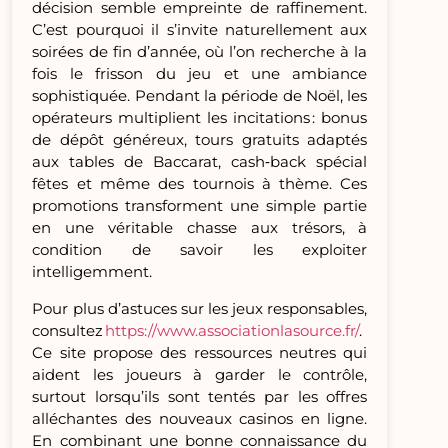
décision semble empreinte de raffinement.
C’est pourquoi il s’invite naturellement aux
soirées de fin d’année, où l’on recherche à la
fois le frisson du jeu et une ambiance
sophistiquée. Pendant la période de Noël, les
opérateurs multiplient les incitations : bonus
de dépôt généreux, tours gratuits adaptés
aux tables de Baccarat, cash‑back spécial
fêtes et même des tournois à thème. Ces
promotions transforment une simple partie
en une véritable chasse aux trésors, à
condition de savoir les exploiter
intelligemment.
Pour plus d’astuces sur les jeux responsables,
consultez
https://www.associationlasource.fr/
.
Ce site propose des ressources neutres qui
aident les joueurs à garder le contrôle,
surtout lorsqu’ils sont tentés par les offres
alléchantes des nouveaux casinos en ligne.
En combinant une bonne connaissance du