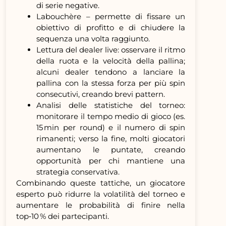
di serie negative.
Labouchère – permette di fissare un
obiettivo di profitto e di chiudere la
sequenza una volta raggiunto.
Lettura del dealer live: osservare il ritmo
della ruota e la velocità della pallina;
alcuni dealer tendono a lanciare la
pallina con la stessa forza per più spin
consecutivi, creando brevi pattern.
Analisi delle statistiche del torneo:
monitorare il tempo medio di gioco (es.
15 min per round) e il numero di spin
rimanenti; verso la fine, molti giocatori
aumentano le puntate, creando
opportunità per chi mantiene una
strategia conservativa.
Combinando queste tattiche, un giocatore
esperto può ridurre la volatilità del torneo e
aumentare le probabilità di finire nella
top‑10 % dei partecipanti.