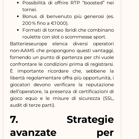
Possibilità di offrire RTP “boosted” nei
tornei.
Bonus di benvenuto più generosi (es.
200 % fino a €1 000).
Formati di torneo ibridi che combinano
roulette con slot o scommesse sport.
Batterieseurope elenca diversi operatori
non‑AAMS che propongono questi vantaggi,
fornendo un punto di partenza per chi vuole
confrontare le condizioni prima di registrarsi.
È importante ricordare che, sebbene la
libertà regolamentare offra più opportunità, i
giocatori devono verificare la reputazione
dell’operatore, la presenza di certificazioni di
gioco equo e le misure di sicurezza (SSL,
audit di terze parti).
7. Strategie
avanzate per