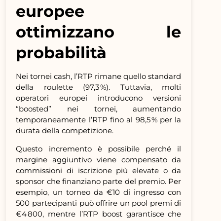
europee
ottimizzano le
probabilità
Nei tornei cash, l’RTP rimane quello standard
della roulette (97,3 %). Tuttavia, molti
operatori europei introducono versioni
“boosted” nei tornei, aumentando
temporaneamente l’RTP fino al 98,5 % per la
durata della competizione.
Questo incremento è possibile perché il
margine aggiuntivo viene compensato da
commissioni di iscrizione più elevate o da
sponsor che finanziano parte del premio. Per
esempio, un torneo da €10 di ingresso con
500 partecipanti può offrire un pool premi di
€4 800, mentre l’RTP boost garantisce che