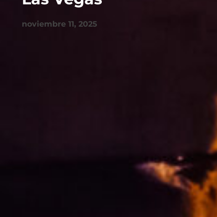
noviembre 11, 2025