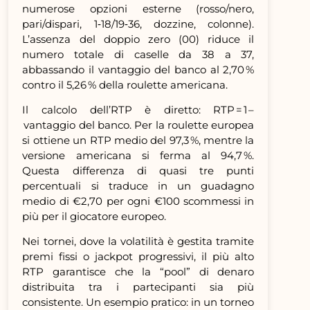
numerose opzioni esterne (rosso/nero,
pari/dispari, 1‑18/19‑36, dozzine, colonne).
L’assenza del doppio zero (00) riduce il
numero totale di caselle da 38 a 37,
abbassando il vantaggio del banco al 2,70 %
contro il 5,26 % della roulette americana.
Il calcolo dell’RTP è diretto: RTP = 1 –
vantaggio del banco. Per la roulette europea
si ottiene un RTP medio del 97,3 %, mentre la
versione americana si ferma al 94,7 %.
Questa differenza di quasi tre punti
percentuali si traduce in un guadagno
medio di €2,70 per ogni €100 scommessi in
più per il giocatore europeo.
Nei tornei, dove la volatilità è gestita tramite
premi fissi o jackpot progressivi, il più alto
RTP garantisce che la “pool” di denaro
distribuita tra i partecipanti sia più
consistente. Un esempio pratico: in un torneo