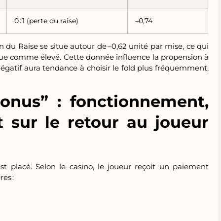
0 : 1 (perte du raise)
–0,74
 du Raise se situe autour de –0,62 unité par mise, ce qui
sque comme élevé. Cette donnée influence la propension à
 négatif aura tendance à choisir le fold plus fréquemment,
onus” : fonctionnement,
 sur le retour au joueur
st placé. Selon le casino, le joueur reçoit un paiement
es :