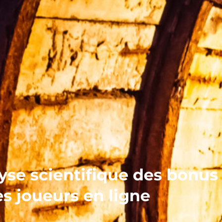
yse scientifique des bonus 
es joueurs en ligne