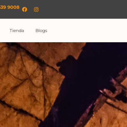
639 9008​
Tienda
Blogs