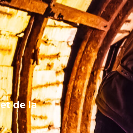
et de la