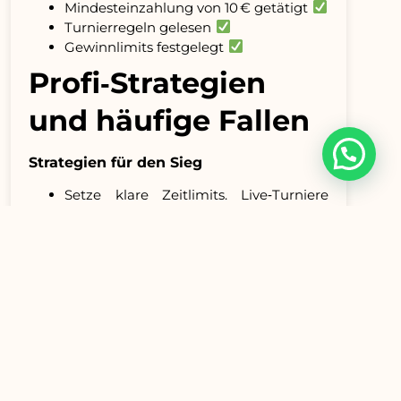
Mindesteinzahlung von 10 € getätigt
Turnierregeln gelesen
Gewinnlimits festgelegt
Profi‑Strategien
und häufige Fallen
Strategien für den Sieg
Setze klare Zeitlimits. Live‑Turniere
laufen oft nur 15‑30 Minuten. Plane
deine Spielzeit, um nicht in Stress zu
geraten.
Beobachte die anderen Spieler. In
Live‑Modus‑Turnieren kann das
Verhalten der Mitspieler Aufschluss
über ihre Risikobereitschaft geben.
Nutze den Bonus ohne Einzahlung
klug. Spiele zunächst mit dem
Gratis‑Guthaben, um die Dynamik des