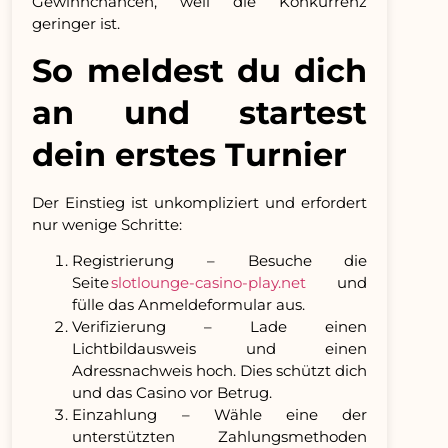
Gewinnchancen, weil die Konkurrenz
geringer ist.
So meldest du dich
an und startest
dein erstes Turnier
Der Einstieg ist unkompliziert und erfordert
nur wenige Schritte:
Registrierung – Besuche die
Seite
slotlounge-casino-play.net
und
fülle das Anmeldeformular aus.
Verifizierung – Lade einen
Lichtbildausweis und einen
Adressnachweis hoch. Dies schützt dich
und das Casino vor Betrug.
Einzahlung – Wähle eine der
unterstützten Zahlungsmethoden