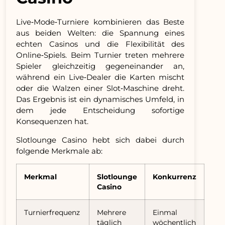
Live‑Mode‑Turniere kombinieren das Beste
aus beiden Welten: die Spannung eines
echten Casinos und die Flexibilität des
Online‑Spiels. Beim Turnier treten mehrere
Spieler gleichzeitig gegeneinander an,
während ein Live‑Dealer die Karten mischt
oder die Walzen einer Slot‑Maschine dreht.
Das Ergebnis ist ein dynamisches Umfeld, in
dem jede Entscheidung sofortige
Konsequenzen hat.
Slotlounge Casino hebt sich dabei durch
folgende Merkmale ab:
Merkmal
Slotlounge
Konkurrenz
Casino
Turnierfrequenz
Mehrere
Einmal
täglich
wöchentlich