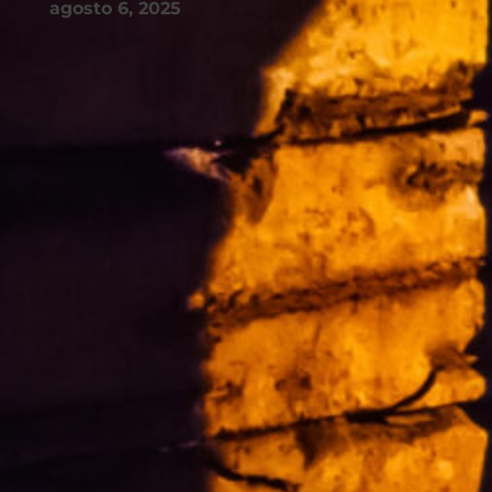
agosto 6, 2025