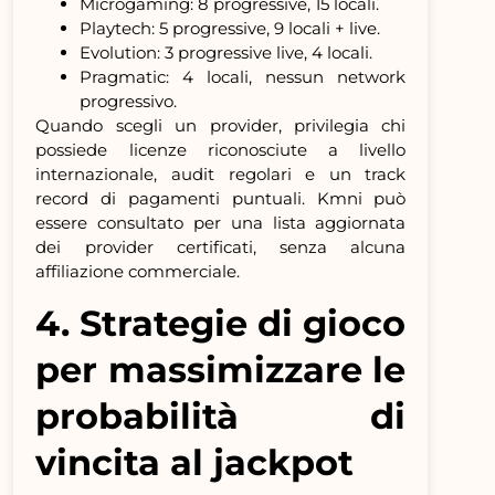
Microgaming: 8 progressive, 15 locali.
Playtech: 5 progressive, 9 locali + live.
Evolution: 3 progressive live, 4 locali.
Pragmatic: 4 locali, nessun network
progressivo.
Quando scegli un provider, privilegia chi
possiede licenze riconosciute a livello
internazionale, audit regolari e un track
record di pagamenti puntuali. Kmni può
essere consultato per una lista aggiornata
dei provider certificati, senza alcuna
affiliazione commerciale.
4. Strategie di gioco
per massimizzare le
probabilità di
vincita al jackpot