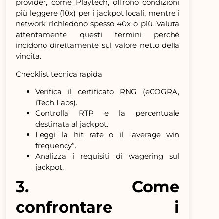
provider, come Playtech, offrono condizioni
più leggere (10x) per i jackpot locali, mentre i
network richiedono spesso 40x o più. Valuta
attentamente questi termini perché
incidono direttamente sul valore netto della
vincita.
Checklist tecnica rapida
Verifica il certificato RNG (eCOGRA,
iTech Labs).
Controlla RTP e la percentuale
destinata al jackpot.
Leggi la hit rate o il “average win
frequency”.
Analizza i requisiti di wagering sul
jackpot.
3. Come
confrontare i