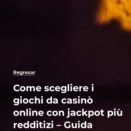
Regresar
Come scegliere i
giochi da casinò
online con jackpot più
redditizi – Guida