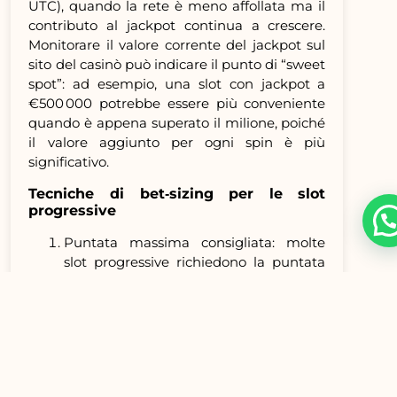
UTC), quando la rete è meno affollata ma il
contributo al jackpot continua a crescere.
Monitorare il valore corrente del jackpot sul
sito del casinò può indicare il punto di “sweet
spot”: ad esempio, una slot con jackpot a
€500 000 potrebbe essere più conveniente
quando è appena superato il milione, poiché
il valore aggiunto per ogni spin è più
significativo.
Tecniche di bet‑sizing per le slot
progressive
Puntata massima consigliata: molte
slot progressive richiedono la puntata
massima per attivare il jackpot. Se il tuo
bankroll lo permette, punta il valore più
alto consentito (es. €5 per spin su
“Mega Moolah”).
Incremento graduale: inizia con
puntate medio‑basse per valutare la