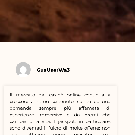
GuaUserWa3
Il mercato dei casinò online continua a
crescere a ritmo sostenuto, spinto da una
domanda sempre più affamata di
esperienze immersive e da premi che
cambiano la vita. I jackpot, in particolare,
sono diventati il fulcro di molte offerte: non
solo attirano nuovi giocatori, ma