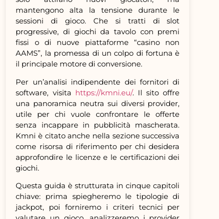
mantengono alta la tensione durante le
sessioni di gioco. Che si tratti di slot
progressive, di giochi da tavolo con premi
fissi o di nuove piattaforme “casino non
AAMS”, la promessa di un colpo di fortuna è
il principale motore di conversione.
Per un’analisi indipendente dei fornitori di
software, visita
https://kmni.eu/
. Il sito offre
una panoramica neutra sui diversi provider,
utile per chi vuole confrontare le offerte
senza incappare in pubblicità mascherata.
Kmni è citato anche nella sezione successiva
come risorsa di riferimento per chi desidera
approfondire le licenze e le certificazioni dei
giochi.
Questa guida è strutturata in cinque capitoli
chiave: prima spiegheremo le tipologie di
jackpot, poi forniremo i criteri tecnici per
valutare un gioco, analizzeremo i provider