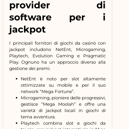
provider di
software per i
jackpot
I principali fornitori di giochi da casinò con
jackpot includono NetEnt, Microgaming,
Playtech, Evolution Gaming e Pragmatic
Play. Ognuno ha un approccio diverso alla
gestione dei premi.
NetEnt è noto per slot altamente
ottimizzate su mobile e per il suo
network “Mega Fortune”.
Microgaming, pioniere delle progressivi,
gestisce “Mega Moolah” e offre una
varietà di jackpot locali in giochi di
tema avventura.
Playtech combina slot e giochi da