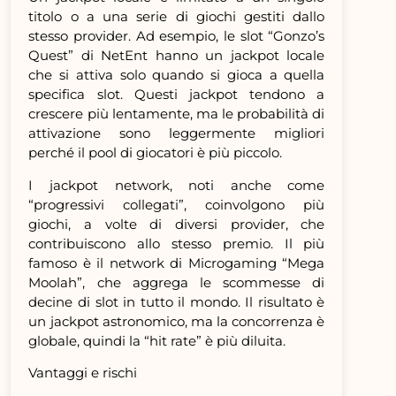
titolo o a una serie di giochi gestiti dallo
stesso provider. Ad esempio, le slot “Gonzo’s
Quest” di NetEnt hanno un jackpot locale
che si attiva solo quando si gioca a quella
specifica slot. Questi jackpot tendono a
crescere più lentamente, ma le probabilità di
attivazione sono leggermente migliori
perché il pool di giocatori è più piccolo.
I jackpot network, noti anche come
“progressivi collegati”, coinvolgono più
giochi, a volte di diversi provider, che
contribuiscono allo stesso premio. Il più
famoso è il network di Microgaming “Mega
Moolah”, che aggrega le scommesse di
decine di slot in tutto il mondo. Il risultato è
un jackpot astronomico, ma la concorrenza è
globale, quindi la “hit rate” è più diluita.
Vantaggi e rischi