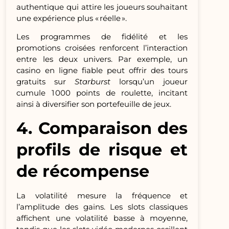
authentique qui attire les joueurs souhaitant
une expérience plus « réelle ».
Les programmes de fidélité et les
promotions croisées renforcent l’interaction
entre les deux univers. Par exemple, un
casino en ligne fiable peut offrir des tours
gratuits sur
Starburst
lorsqu’un joueur
cumule 1 000 points de roulette, incitant
ainsi à diversifier son portefeuille de jeux.
4. Comparaison des
profils de risque et
de récompense
La volatilité mesure la fréquence et
l’amplitude des gains. Les slots classiques
affichent une volatilité basse à moyenne,