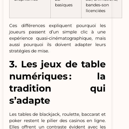
basiques
bandes‑son
licenciées
Ces différences expliquent pourquoi les
joueurs passent d’un simple clic à une
expérience quasi‑cinématographique, mais
aussi pourquoi ils doivent adapter leurs
stratégies de mise.
3. Les jeux de table
numériques : la
tradition qui
s’adapte
Les tables de blackjack, roulette, baccarat et
poker restent le pilier des casinos en ligne.
Elles offrent un contraste évident avec les