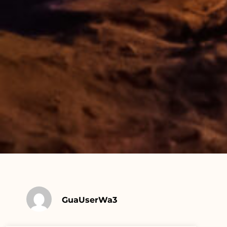
GuaUserWa3