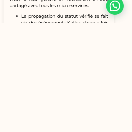
partagé avec tous les micro‑services.
La propagation du statut vérifié se fait
via des événements Kafka : chaque fois
que le hub passe le joueur en
« verified », un message est publié et
consommé par le service de
matchmaking, le moteur de paiement
et le module de bonus.
Cette architecture évite les doubles
saisies : le même joueur peut rejoindre
un tournoi depuis un téléphone sans
devoir refaire la vérification, tant que le
token d’accès reste valide.
Le gain en fluidité se traduit par une hausse
de 12 % du taux d’inscription aux tournois
« sans wager », car les joueurs n’ont plus à
subir de longs processus d’attente à chaque
changement d’appareil.