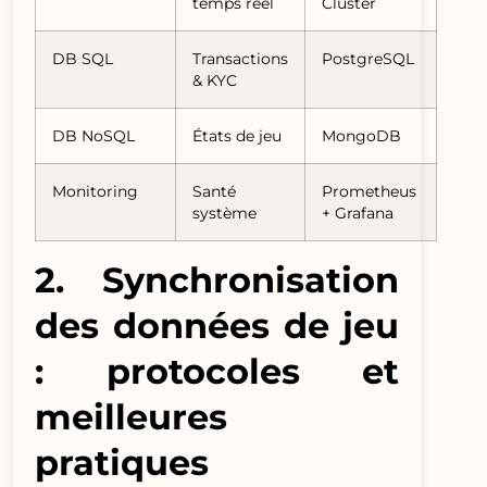
temps réel
Cluster
DB SQL
Transactions
PostgreSQL
& KYC
DB NoSQL
États de jeu
MongoDB
Monitoring
Santé
Prometheus
système
+ Grafana
2. Synchronisation
des données de jeu
: protocoles et
meilleures
pratiques