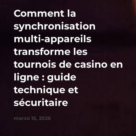
Comment la
synchronisation
multi‑appareils
transforme les
tournois de casino en
ligne : guide
technique et
sécuritaire
marzo 15, 2026