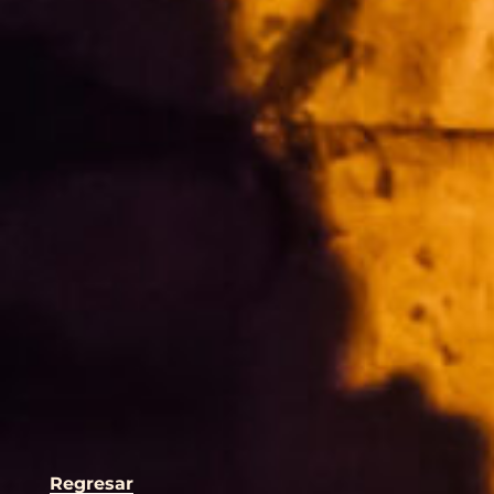
Regresar