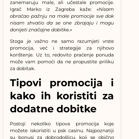
zanemaruju male, ali učestale promocije.
Igrač Marko iz Zagreba kaže:
«Nisam
obraćao pažnju na male promocije sve dok
nisam shvatio da se one zbrajaju i mogu
donijeti značajne dobitke.»
Stoga je važno ne samo razumjeti vrste
promocija, već i strategije za njihovo
korištenje. Uz to, redovito praćenje ponuda
može vam pomoći da ne propustite priliku
za dobitak.
Tipovi promocija i
kako ih koristiti za
dodatne dobitke
Postoji nekoliko tipova promocija koje
možete iskoristiti u psk casinu. Najpoznatiji
su bonusi za dobrodošlicu, koji se obično