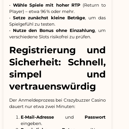
•
Wähle Spiele mit hoher RTP
(Return to
Player) – etwa 96 % oder mehr.
•
Setze zunächst kleine Beträge
, um das
Spielgefühl zu testen.
•
Nutze den Bonus ohne Einzahlung
, um
verschiedene Slots risikofrei zu prüfen.
Registrierung und
Sicherheit: Schnell,
simpel und
vertrauenswürdig
Der Anmeldeprozess bei Crazybuzzer Casino
dauert nur etwa zwei Minuten:
E‑Mail-Adresse
und
Passwort
eingeben.