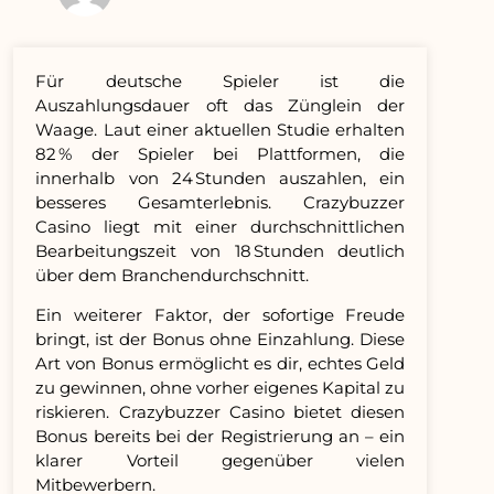
Für deutsche Spieler ist die
Auszahlungsdauer oft das Zünglein der
Waage. Laut einer aktuellen Studie erhalten
82 % der Spieler bei Plattformen, die
innerhalb von 24 Stunden auszahlen, ein
besseres Gesamterlebnis. Crazybuzzer
Casino liegt mit einer durchschnittlichen
Bearbeitungszeit von 18 Stunden deutlich
über dem Branchendurchschnitt.
Ein weiterer Faktor, der sofortige Freude
bringt, ist der Bonus ohne Einzahlung. Diese
Art von Bonus ermöglicht es dir, echtes Geld
zu gewinnen, ohne vorher eigenes Kapital zu
riskieren. Crazybuzzer Casino bietet diesen
Bonus bereits bei der Registrierung an – ein
klarer Vorteil gegenüber vielen
Mitbewerbern.