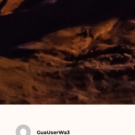
GuaUserWa3