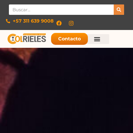
+57 311 639 9008​
Contacto