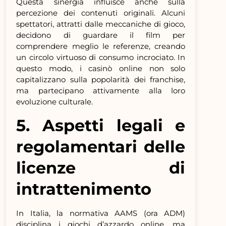
Questa sinergia influisce anche sulla
percezione dei contenuti originali. Alcuni
spettatori, attratti dalle meccaniche di gioco,
decidono di guardare il film per
comprendere meglio le referenze, creando
un circolo virtuoso di consumo incrociato. In
questo modo, i casinò online non solo
capitalizzano sulla popolarità dei franchise,
ma partecipano attivamente alla loro
evoluzione culturale.
5. Aspetti legali e
regolamentari delle
licenze di
intrattenimento
In Italia, la normativa AAMS (ora ADM)
disciplina i giochi d’azzardo online, ma