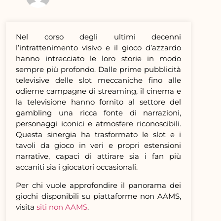
Nel corso degli ultimi decenni
l’intrattenimento visivo e il gioco d’azzardo
hanno intrecciato le loro storie in modo
sempre più profondo. Dalle prime pubblicità
televisive delle slot meccaniche fino alle
odierne campagne di streaming, il cinema e
la televisione hanno fornito al settore del
gambling una ricca fonte di narrazioni,
personaggi iconici e atmosfere riconoscibili.
Questa sinergia ha trasformato le slot e i
tavoli da gioco in veri e propri estensioni
narrative, capaci di attirare sia i fan più
accaniti sia i giocatori occasionali.
Per chi vuole approfondire il panorama dei
giochi disponibili su piattaforme non AAMS,
visita
siti non AAMS
.