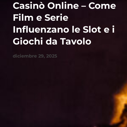
Casinò Online – Come
Film e Serie
Influenzano le Slot e i
Giochi da Tavolo
diciembre 29, 2025