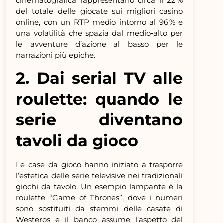
cinematografica rappresentano circa il 22 %
del totale delle giocate sui migliori casino
online, con un RTP medio intorno al 96 % e
una volatilità che spazia dal medio‑alto per
le avventure d’azione al basso per le
narrazioni più epiche.
2. Dai serial TV alle
roulette: quando le
serie diventano
tavoli da gioco
Le case da gioco hanno iniziato a trasporre
l’estetica delle serie televisive nei tradizionali
giochi da tavolo. Un esempio lampante è la
roulette “Game of Thrones”, dove i numeri
sono sostituiti da stemmi delle casate di
Westeros e il banco assume l’aspetto del