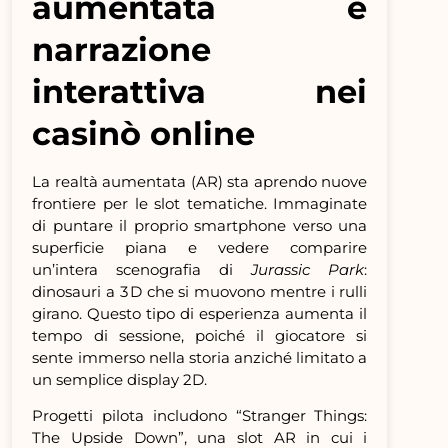
aumentata e
narrazione
interattiva nei
casinò online
La realtà aumentata (AR) sta aprendo nuove
frontiere per le slot tematiche. Immaginate
di puntare il proprio smartphone verso una
superficie piana e vedere comparire
un’intera scenografia di
Jurassic Park
:
dinosauri a 3 D che si muovono mentre i rulli
girano. Questo tipo di esperienza aumenta il
tempo di sessione, poiché il giocatore si
sente immerso nella storia anziché limitato a
un semplice display 2D.
Progetti pilota includono “Stranger Things:
The Upside Down”, una slot AR in cui i