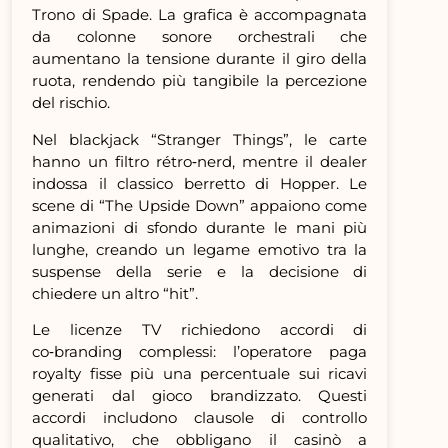
Trono di Spade. La grafica è accompagnata
da colonne sonore orchestrali che
aumentano la tensione durante il giro della
ruota, rendendo più tangibile la percezione
del rischio.
Nel blackjack “Stranger Things”, le carte
hanno un filtro rétro‑nerd, mentre il dealer
indossa il classico berretto di Hopper. Le
scene di “The Upside Down” appaiono come
animazioni di sfondo durante le mani più
lunghe, creando un legame emotivo tra la
suspense della serie e la decisione di
chiedere un altro “hit”.
Le licenze TV richiedono accordi di
co‑branding complessi: l’operatore paga
royalty fisse più una percentuale sui ricavi
generati dal gioco brandizzato. Questi
accordi includono clausole di controllo
qualitativo, che obbligano il casinò a