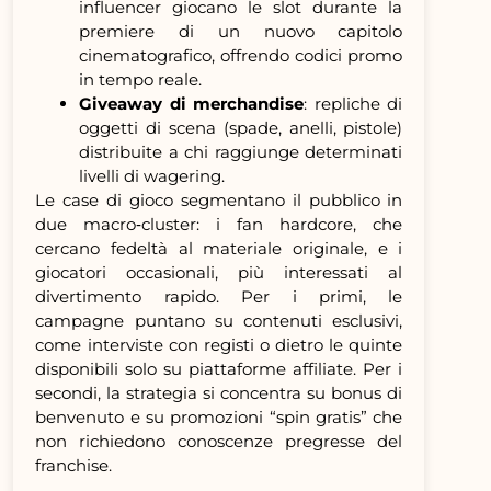
influencer giocano le slot durante la
premiere di un nuovo capitolo
cinematografico, offrendo codici promo
in tempo reale.
Giveaway di merchandise
: repliche di
oggetti di scena (spade, anelli, pistole)
distribuite a chi raggiunge determinati
livelli di wagering.
Le case di gioco segmentano il pubblico in
due macro‑cluster: i fan hardcore, che
cercano fedeltà al materiale originale, e i
giocatori occasionali, più interessati al
divertimento rapido. Per i primi, le
campagne puntano su contenuti esclusivi,
come interviste con registi o dietro le quinte
disponibili solo su piattaforme affiliate. Per i
secondi, la strategia si concentra su bonus di
benvenuto e su promozioni “spin gratis” che
non richiedono conoscenze pregresse del
franchise.