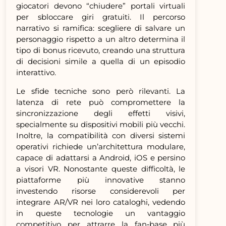
giocatori devono “chiudere” portali virtuali
per sbloccare giri gratuiti. Il percorso
narrativo si ramifica: scegliere di salvare un
personaggio rispetto a un altro determina il
tipo di bonus ricevuto, creando una struttura
di decisioni simile a quella di un episodio
interattivo.
Le sfide tecniche sono però rilevanti. La
latenza di rete può compromettere la
sincronizzazione degli effetti visivi,
specialmente su dispositivi mobili più vecchi.
Inoltre, la compatibilità con diversi sistemi
operativi richiede un’architettura modulare,
capace di adattarsi a Android, iOS e persino
a visori VR. Nonostante queste difficoltà, le
piattaforme più innovative stanno
investendo risorse considerevoli per
integrare AR/VR nei loro cataloghi, vedendo
in queste tecnologie un vantaggio
competitivo per attrarre la fan‑base più